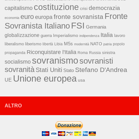
costituzione
capitalismo
democrazia
crisi
Fronte
euro
fronte sovranista
europa
economia
FSI
Sovranista Italiano
Germania
Italia
globalizzazione
Imperialismo
lavoro
guerra
indipendenza
M5s
NATO
liberalismo
liberismo
libertà
Libia
popolo
modernità
patria
Riconquistare l'Italia
sinistra
propaganda
Roma
Russia
sovranismo
sovranisti
socialismo
sovranità
Stefano D'Andrea
Stati Uniti
Stato
Unione europea
UE
usa
ALTRO