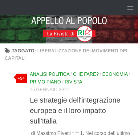
Salta al contenuto
TAGGATO:
LIBERALIZZAZIONE DEI MOVIMENTI DEI
CAPITALI
ANALISI POLITICA
/
CHE FARE?
/
ECONOMIA
/
4
PRIMO PIANO
/
RIVISTA
16 GENNAIO 2012
Le strategie dell'integrazione
europea e il loro impatto
sull'Italia
di Massimo Pivetti * ** 1. Nel corso dell’ultimo