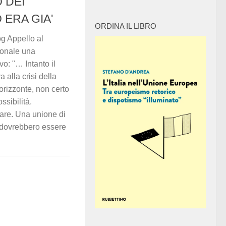
O DEI
 ERA GIA'
ORDINA IL LIBRO
og Appello al
sonale una
vo: "… Intanto il
 alla crisi della
orizzonte, non certo
sibilità.
are. Una unione di
e dovrebbero essere