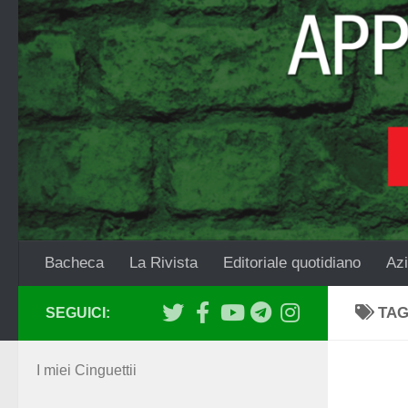
Salta al contenuto
Bacheca
La Rivista
Editoriale quotidiano
Azi
TA
SEGUICI:
I miei Cinguettii