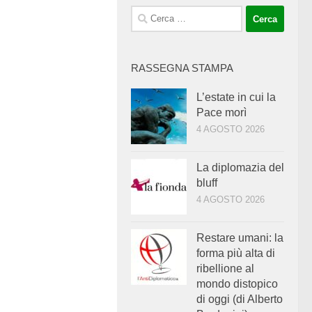
Ricerca
per:
RASSEGNA STAMPA
L’estate in cui la
Pace morì
4 AGOSTO 2026
La diplomazia del
bluff
4 AGOSTO 2026
Restare umani: la
forma più alta di
ribellione al
mondo distopico
di oggi (di Alberto