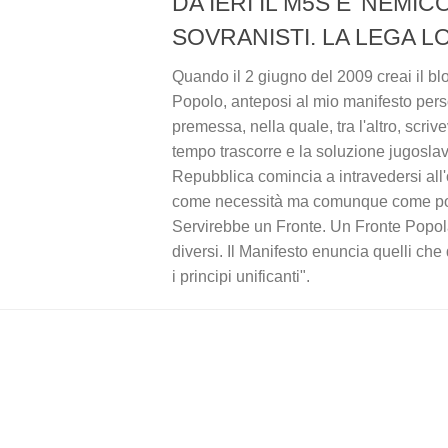
DA IERI IL M5S E' NEMIC
SOVRANISTI. LA LEGA LO
Quando il 2 giugno del 2009 creai il bl
Popolo, anteposi al mio manifesto per
premessa, nella quale, tra l'altro, scrive
tempo trascorre e la soluzione jugoslava
Repubblica comincia a intravedersi all'
come necessità ma comunque come pos
Servirebbe un Fronte. Un Fronte Popol
diversi. Il Manifesto enuncia quelli ch
i principi unificanti".