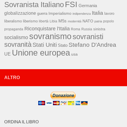
FSI
Sovranista Italiano
Germania
Italia
globalizzazione
Imperialismo
lavoro
guerra
indipendenza
M5s
NATO
liberalismo
liberismo
libertà
Libia
popolo
modernità
patria
Riconquistare l'Italia
sinistra
propaganda
Roma
Russia
sovranismo
sovranisti
socialismo
sovranità
Stefano D'Andrea
Stati Uniti
Stato
Unione europea
UE
usa
ALTRO
ORDINA IL LIBRO