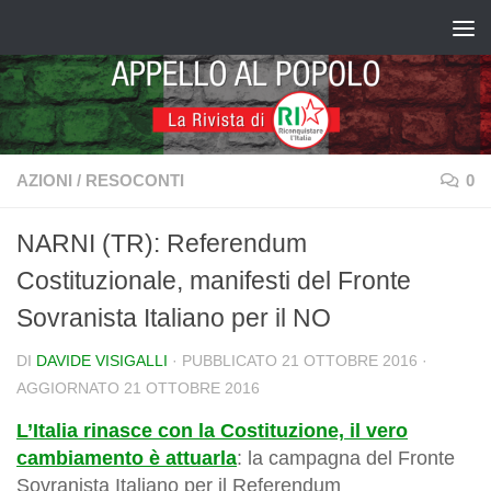
Salta al contenuto
AZIONI
/
RESOCONTI
0
NARNI (TR): Referendum
Costituzionale, manifesti del Fronte
Sovranista Italiano per il NO
DI
DAVIDE VISIGALLI
· PUBBLICATO
21 OTTOBRE 2016
·
AGGIORNATO
21 OTTOBRE 2016
L’Italia rinasce con la Costituzione, il vero
cambiamento è attuarla
: la campagna del Fronte
Sovranista Italiano per il Referendum