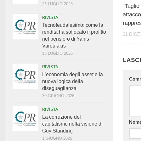
23 LUGLIO 2026
“Taglio
attacco
RIVISTA
rappre
Tecnofeudalesimo: come la
rendita ha soffocato il profitto
21 DIC
nel pensiero di Yanis
Varoufakis
15 LUGLIO 2026
LASC
RIVISTA
L’economia degli asset e la
Com
nuova logica della
diseguaglianza
30 GIUGNO 2026
RIVISTA
La corruzione del
Nom
capitalismo nella visione di
Guy Standing
1 GIUGNO 2026