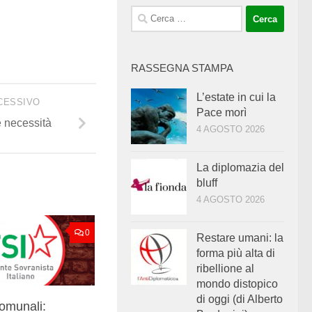
Ricerca
per:
RASSEGNA STAMPA
L’estate in cui la
CESSIVO
Pace morì
 necessità
4 AGOSTO 2026
La diplomazia del
bluff
4 AGOSTO 2026
0
Restare umani: la
forma più alta di
ribellione al
mondo distopico
di oggi (di Alberto
comunali: