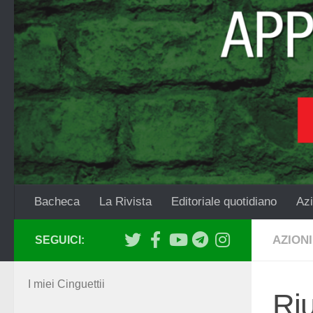
Salta al contenuto
Bacheca
La Rivista
Editoriale quotidiano
Azi
AZIONI
SEGUICI:
I miei Cinguettii
Ri