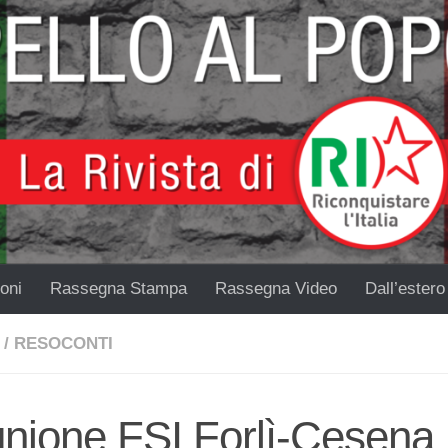
oni
Rassegna Stampa
Rassegna Video
Dall’estero
/
RESOCONTI
unione FSI Forlì-Cesena