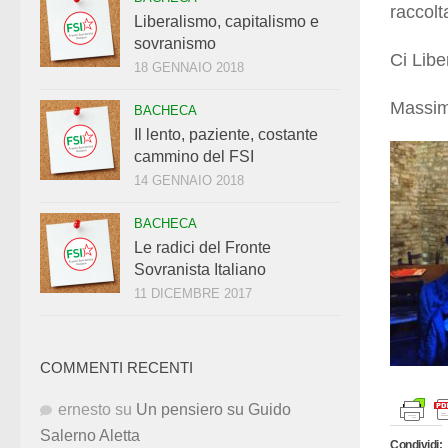
raccolt
Liberalismo, capitalismo e
sovranismo
Ci Lib
18 GENNAIO 2018
Massimi
BACHECA
Il lento, paziente, costante
cammino del FSI
14 GENNAIO 2018
BACHECA
Le radici del Fronte
Sovranista Italiano
11 DICEMBRE 2017
COMMENTI RECENTI
ernesto
su
Un pensiero su Guido
Salerno Aletta
Condividi: