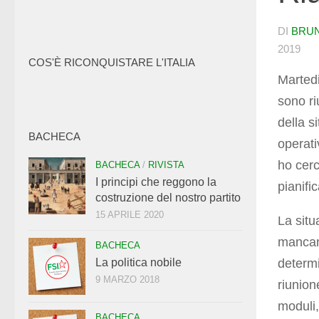
DI
BRU
2019
COS'È RICONQUISTARE L'ITALIA
Martedi
sono ri
della s
BACHECA
operati
ho cerc
BACHECA
/
RIVISTA
I principi che reggono la
pianifi
costruzione del nostro partito
15 APRILE 2020
La situ
mancanz
BACHECA
determi
La politica nobile
9 MARZO 2018
riunion
moduli,
BACHECA