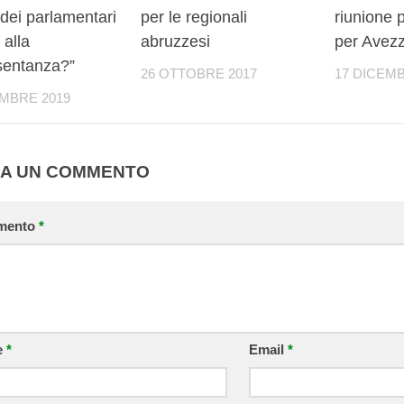
 dei parlamentari
per le regionali
riunione p
 alla
abruzzesi
per Avez
sentanza?”
26 OTTOBRE 2017
17 DICEMB
EMBRE 2019
IA UN COMMENTO
mento
*
e
*
Email
*