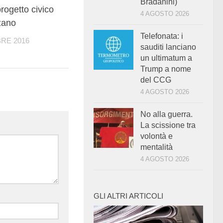
Bradanini)
rogetto civico
4 AGOSTO 2026
zano
Telefonata: i
RE 2016
sauditi lanciano
un ultimatum a
Trump a nome
del CCG
4 AGOSTO 2026
No alla guerra.
La scissione tra
volontà e
mentalità
4 AGOSTO 2026
GLI ALTRI ARTICOLI