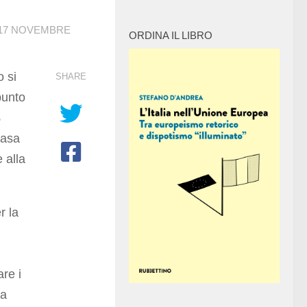
17 NOVEMBRE
ORDINA IL LIBRO
o si
SHARE
punto
%
casa
 alla
r la
are i
la