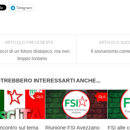
Telegram
ARTICOLO PRECEDENTE
ARTICOLO SUC
cocci di un futuro distopico, ma non
Il sovranismo come
troppo lontano
TREBBERO INTERESSARTI ANCHE...
0
0
Incontro sul tema
Riunione FSI Avezzano
FSI alle 