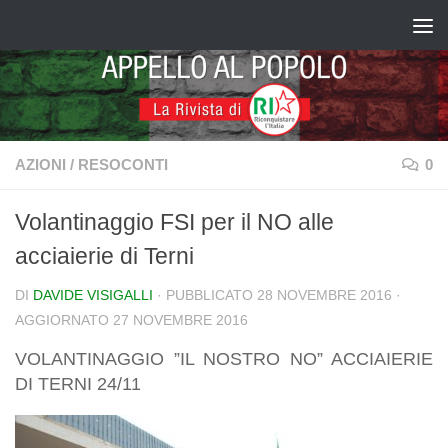
Salta al contenuto
AZIONI
/
RESOCONTI
0
Volantinaggio FSI per il NO alle
acciaierie di Terni
DI
DAVIDE VISIGALLI
· PUBBLICATO
28 NOVEMBRE 2016
·
AGGIORNATO
27 NOVEMBRE 2016
VOLANTINAGGIO ”IL NOSTRO NO” ACCIAIERIE
DI TERNI 24/11