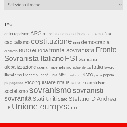
Archivi
TAG
ARS
associazione riconquistare la sovranità
antieuropeismo
BCE
costituzione
capitalismo
democrazia
crisi
Fronte
euro
fronte sovranista
europa
economia
FSI
Sovranista Italiano
Germania
Italia
globalizzazione
Imperialismo
lavoro
guerra
indipendenza
M5s
NATO
liberalismo
liberismo
libertà
Libia
popolo
modernità
patria
Riconquistare l'Italia
sinistra
propaganda
Roma
Russia
sovranismo
sovranisti
socialismo
sovranità
Stefano D'Andrea
Stati Uniti
Stato
Unione europea
UE
usa