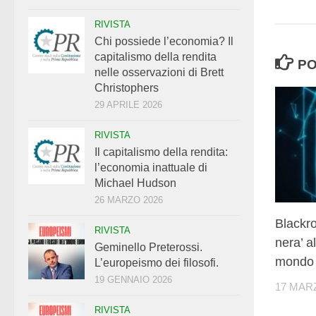
RIVISTA
Chi possiede l’economia? Il
capitalismo della rendita
PO
nelle osservazioni di Brett
Christophers
29 APRILE 2026
RIVISTA
Il capitalismo della rendita:
l’economia inattuale di
Michael Hudson
26 MARZO 2026
Blackro
RIVISTA
nera’ a
Geminello Preterossi.
mondo
L’europeismo dei filosofi.
19 GENNAIO 2026
17 MAR
RIVISTA