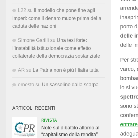
arrende
L22
su
Il modello che pone fine agli
inaspri
imperi: come il denaro muore prima della
porto d
caduta delle nazioni
delle 
Simone Garilli
su
Una tesi forte:
delle i
l’instabilità istituzionale come effetto
collaterale della democrazia sostanziale
Per str
varco, 
AR
su
La Patria non è più l’Italia tutta
bombard
ernesto
su
Un sassolino dalla scarpa
lo si v
spettro
sono st
ARTICOLI RECENTI
confer
RIVISTA
entrar
Note sul dibattito attorno al
adeguat
“capitalismo della rendita”