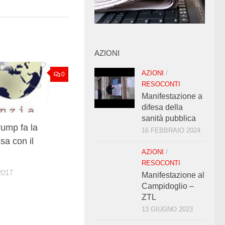
AZIONI
AZIONI
/
0
RESOCONTI
Manifestazione a
difesa della
sanità pubblica
ump fa la
16 FEBBRAIO 2024
sa con il
AZIONI
/
RESOCONTI
2017
Manifestazione al
Campidoglio –
ZTL
13 GIUGNO 2023