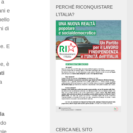
 a
PERCHÉ RICONQUISTARE
ani e
L’ITALIA?
nello
i di
me. E
e, è
ti
a
la
ndo
CERCA NEL SITO
ole