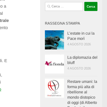
Ricerca
no a
per:
al
trale
RASSEGNA STAMPA
cento
L’estate in cui la
Pace morì
4 AGOSTO 2026
La diplomazia del
i. E
bluff
4 AGOSTO 2026
i,
Restare umani: la
i
forma più alta di
o
ribellione al
mondo distopico
di oggi (di Alberto