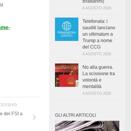
Bradanini)
si
4 AGOSTO 2026
Telefonata: i
ame-
sauditi lanciano
un ultimatum a
Trump a nome
del CCG
4 AGOSTO 2026
No alla guerra.
La scissione tra
volontà e
mentalità
4 AGOSTO 2026
CESSIVO
le del FSI a
GLI ALTRI ARTICOLI