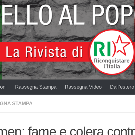
oni
Rassegna Stampa
Rassegna Video
Dall’estero
GNA STAMPA
en: fame e colera contro