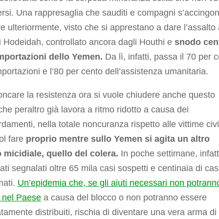
rsi. Una rappresaglia che sauditi e compagni s’accingo
re ulteriormente, visto che si apprestano a dare l’assalto 
i Hodeidah, controllato ancora dagli Houthi e
snodo cen
importazioni dello Yemen.
Da lì, infatti, passa il 70 per 
mportazioni e l’80 per cento dell’assistenza umanitaria.
oncare la resistenza ora si vuole chiudere anche questo
che peraltro già lavora a ritmo ridotto a causa dei
amenti, nella totale noncuranza rispetto alle vittime civil
uol fare
proprio mentre sullo Yemen si agita un altro
 micidiale, quello del colera.
In poche settimane, infatt
ati segnalati oltre 65 mila casi sospetti e centinaia di cas
mati.
Un’epidemia che, se gli aiuti necessari non potrann
e nel Paese
a causa del blocco o non potranno essere
amente distribuiti, rischia di diventare una vera arma di