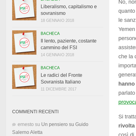
No, non
Liberalismo, capitalismo e
quant
sovranismo
le sanz
18 GENNAIO 2018
Yemen g
BACHECA
persone
Il lento, paziente, costante
assiste
cammino del FSI
14 GENNAIO 2018
che la 
importa
BACHECA
genera
Le radici del Fronte
Sovranista Italiano
hanno 
11 DICEMBRE 2017
parlato
provoc
COMMENTI RECENTI
Si trat
ernesto
su
Un pensiero su Guido
rivolta
Salerno Aletta
così di