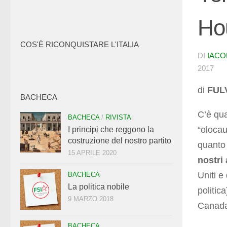
Ho
COS'È RICONQUISTARE L'ITALIA
DI
IACO
2017
di
FUL
BACHECA
C’è qua
BACHECA
/
RIVISTA
“olocau
I principi che reggono la
costruzione del nostro partito
quanto
15 APRILE 2020
nostri
Uniti e
BACHECA
La politica nobile
politica
9 MARZO 2018
Canada 
BACHECA