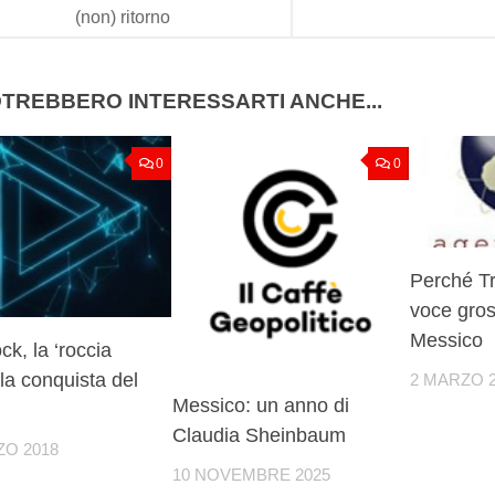
(non) ritorno
TREBBERO INTERESSARTI ANCHE...
0
0
Perché Tr
voce gros
Messico
ck, la ‘roccia
lla conquista del
2 MARZO 
Messico: un anno di
Claudia Sheinbaum
ZO 2018
10 NOVEMBRE 2025