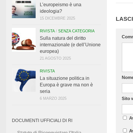
L’europeismo è una
ideologia?
LASC
15 DICEMBRE 2025
RIVISTA
/
SENZA CATEGORIA
Com
Sulla natura del diritto
internazionale (e dell’Unione
europea)
21 AGOSTO 2025
RIVISTA
Nom
La situazione politica in
Europa è grave ma non è
seria
Sito
6 MARZO 2025
A
DOCUMENTI UFFICIALI DI RI
A
Statuto di Riconquistare l’Italia