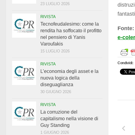
23 LUGLIO 2026
distruz
fantast
RIVISTA
Tecnofeudalesimo: come la
Fonte
rendita ha soffocato il profitto
e-cole
nel pensiero di Yanis
Varoufakis
15 LUGLIO 2026
Condividi:
RIVISTA
L’economia degli asset e la
nuova logica della
diseguaglianza
30 GIUGNO 2026
RIVISTA
La corruzione del
capitalismo nella visione di
Guy Standing
1 GIUGNO 2026