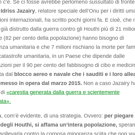
 c’è. Se ci fosse avrebbe perlomeno sussultato di fronte
o
Idriss Jazairy
, relatore speciale dell’Onu per i diritti um
ioni internazionali, ha scritto pochi giorni fa. E cioè, che 
ià distrutto dalla guerra contro gli Houthi più di 21 milion
 (82 per cento della popolazione) hanno bisogno di
nza umanitaria e che 7 milioni rischiano la morte per fa
catastrofe umanitaria, in un Paese che dipende dalle
zioni per il 90 per cento del fabbisogno di cibo e medicin
ta dal
blocco aereo e navale che i sauditi e i loro allea
messo in opera dal marzo 2015.
Non a caso Jazairy h
 di
«carestia generata dalla guerra e scientemente
ata».
ta, com’è evidente, di una strategia. Ovvero:
per piegare 
 degli Houthi, si affama un’intera popolazione,
spera
 sollevarla contro la corposa minoranza sciita che non vu