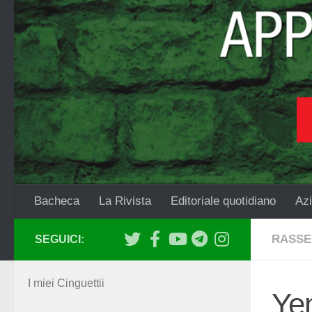
Salta al contenuto
Bacheca
La Rivista
Editoriale quotidiano
Azi
RASSE
SEGUICI:
I miei Cinguettii
Yem