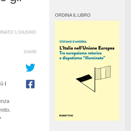
ORDINA IL LIBRO
ORNATO
1 GIUGNO
SHARE
iù
i
tenza
nito,
?