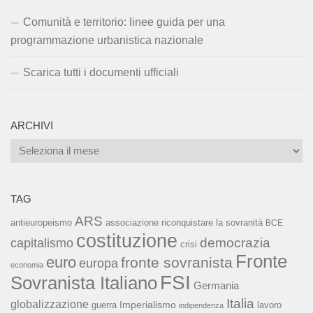
Comunità e territorio: linee guida per una
programmazione urbanistica nazionale
Scarica tutti i documenti ufficiali
ARCHIVI
Archivi
TAG
ARS
associazione riconquistare la sovranità
antieuropeismo
BCE
costituzione
capitalismo
democrazia
crisi
Fronte
euro
fronte sovranista
europa
economia
FSI
Sovranista Italiano
Germania
Italia
globalizzazione
Imperialismo
lavoro
guerra
indipendenza