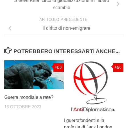
Steeve Keen circa la globalizzazione e il libero
scambio
ARTICOLO PRECEDENTE
Il diritto di non-emigrare
POTREBBERO INTERESSARTI ANCHE...
0
0
Guerra mondiale a rate?
16 OTTOBRE 2023
I guerrafondenti e la
profezia di Jack London