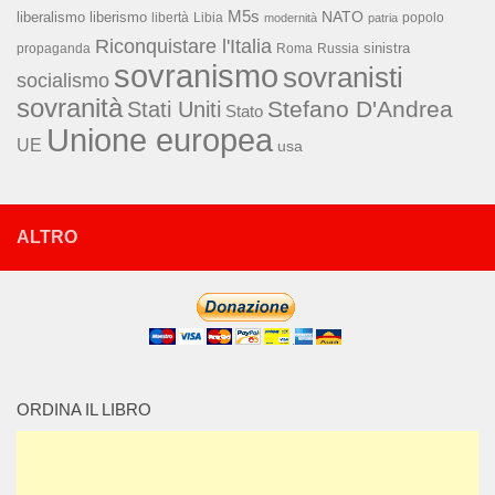
M5s
NATO
liberalismo
liberismo
libertà
Libia
popolo
modernità
patria
Riconquistare l'Italia
sinistra
propaganda
Roma
Russia
sovranismo
sovranisti
socialismo
sovranità
Stefano D'Andrea
Stati Uniti
Stato
Unione europea
UE
usa
ALTRO
ORDINA IL LIBRO