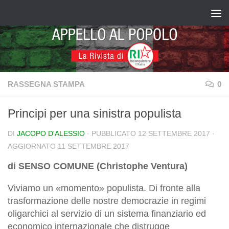
Salta al contenuto
RASSEGNA STAMPA
0
Principi per una sinistra populista
DI
JACOPO D'ALESSIO
· PUBBLICATO
12 SETTEMBRE 2017
·
AGGIORNATO
11 SETTEMBRE 2017
di SENSO COMUNE (Christophe Ventura)
Viviamo un «momento» populista. Di fronte alla
trasformazione delle nostre democrazie in regimi
oligarchici al servizio di un sistema finanziario ed
economico internazionale che distrugge