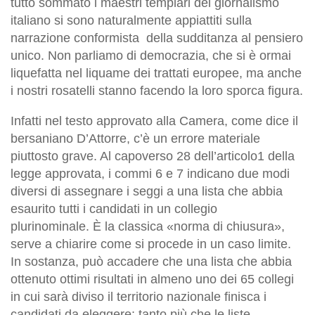
tutto sommato i maestri templari del giornalismo
italiano si sono naturalmente appiattiti sulla
narrazione conformista della sudditanza al pensiero
unico. Non parliamo di democrazia, che si è ormai
liquefatta nel liquame dei trattati europee, ma anche
i nostri rosatelli stanno facendo la loro sporca figura.
Infatti nel testo approvato alla Camera, come dice il
bersaniano D’Attorre, c’è un errore materiale
piuttosto grave. Al capoverso 28 dell’articolo1 della
legge approvata, i commi 6 e 7 indicano due modi
diversi di assegnare i seggi a una lista che abbia
esaurito tutti i candidati in un collegio
plurinominale. È la classica «norma di chiusura»,
serve a chiarire come si procede in un caso limite.
In sostanza, può accadere che una lista che abbia
ottenuto ottimi risultati in almeno uno dei 65 collegi
in cui sarà diviso il territorio nazionale finisca i
candidati da eleggere: tanto più che le liste