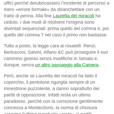
uffici perché derubricassero l’incidente di percorso a
mero «errore formale» da sbianchettare con un
tratto di penna. Alla fine
Lauretta dei miracoli
ha
ceduto. I due modi di risolvere l’enigma sono
diventati sequenziali: prima quello del comma 6, poi
quello del comma 7 nel caso il primo non bastasse.
Tutto a posto, la legge cara ai rosatelli Renzi,
Berlusconi, Salvini, Alfano &C può proseguire il suo
cammino gioioso senza modifiche in Senato e,
dunque, senza
un altro passaggio alla Camera
.
Però, anche se Lauretta dei miracoli ha fatto il
coperchio, il pentolone rigurgita sempre di un
minestrone puzzolente, a danno soprattutto dei
partiti di opposizione. Infatti resta un ultimo
paradosso, perché con la correzione gentilmente
concessa a Montecitorio, la norma di chiusura
assegna l’ultimo eventuale «resto» ai partiti