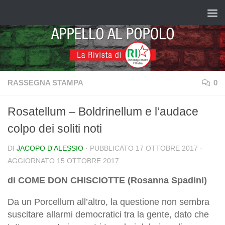
Salta al contenuto
RASSEGNA STAMPA
0
Rosatellum – Boldrinellum e l’audace
colpo dei soliti noti
DI
JACOPO D'ALESSIO
· PUBBLICATO
17 OTTOBRE 2017
·
AGGIORNATO
15 OTTOBRE 2017
di COME DON CHISCIOTTE (Rosanna Spadini)
Da un Porcellum all’altro, la questione non sembra
suscitare allarmi democratici tra la gente, dato che