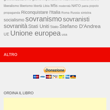
M5s
NATO
liberalismo
liberismo
libertà
Libia
popolo
modernità
patria
Riconquistare l'Italia
sinistra
propaganda
Roma
Russia
sovranismo
sovranisti
socialismo
sovranità
Stefano D'Andrea
Stati Uniti
Stato
Unione europea
UE
usa
ALTRO
ORDINA IL LIBRO