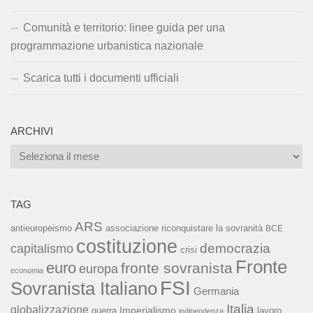
Comunità e territorio: linee guida per una
programmazione urbanistica nazionale
Scarica tutti i documenti ufficiali
ARCHIVI
Archivi
TAG
ARS
associazione riconquistare la sovranità
antieuropeismo
BCE
costituzione
capitalismo
democrazia
crisi
Fronte
euro
fronte sovranista
europa
economia
FSI
Sovranista Italiano
Germania
Italia
globalizzazione
Imperialismo
lavoro
guerra
indipendenza