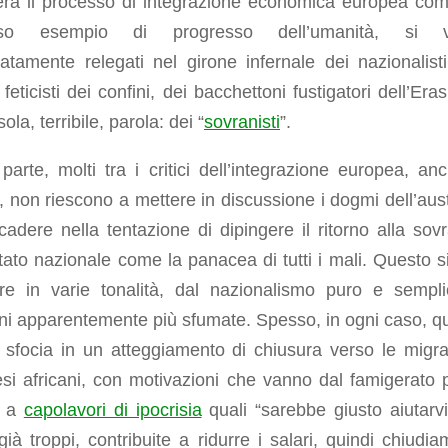
era il processo di integrazione economica europea co
oso esempio di progresso dell’umanità, si v
tamente relegati nel girone infernale dei nazionalisti
 feticisti dei confini, dei bacchettoni fustigatori dell’Er
ola, terribile, parola: dei “
sovranisti
”.
 parte, molti tra i critici dell’integrazione europea, an
a, non riescono a mettere in discussione i dogmi dell’aust
adere nella tentazione di dipingere il ritorno alla sovr
tato nazionale come la panacea di tutti i mali. Questo s
are in varie tonalità, dal nazionalismo puro e sempl
ni apparentemente più sfumate. Spesso, in ogni caso, q
 sfocia in un atteggiamento di chiusura verso le migra
si africani, con motivazioni che vanno dal famigerato 
i a
capolavori di ipocrisia
quali “sarebbe giusto aiutarv
ià troppi, contribuite a ridurre i salari, quindi chiudia