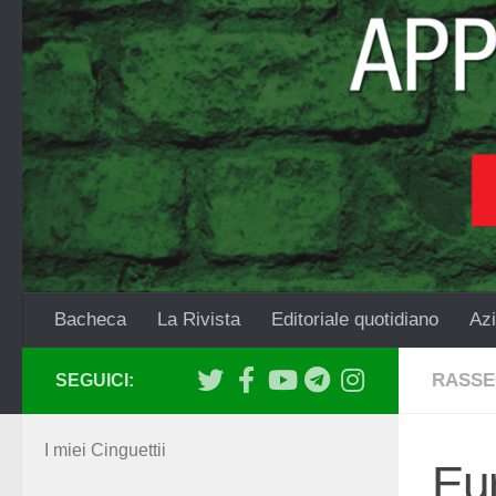
Salta al contenuto
Bacheca
La Rivista
Editoriale quotidiano
Azi
RASSE
SEGUICI:
I miei Cinguettii
Eur