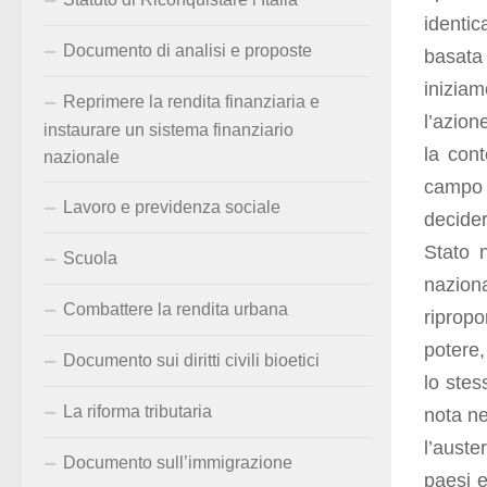
identic
Documento di analisi e proposte
basata
iniziam
Reprimere la rendita finanziaria e
l’azion
instaurare un sistema finanziario
la cont
nazionale
campo d
Lavoro e previdenza sociale
decider
Stato n
Scuola
naziona
Combattere la rendita urbana
ripropo
potere, 
Documento sui diritti civili bioetici
lo stes
La riforma tributaria
nota ne
l’aust
Documento sull’immigrazione
paesi e