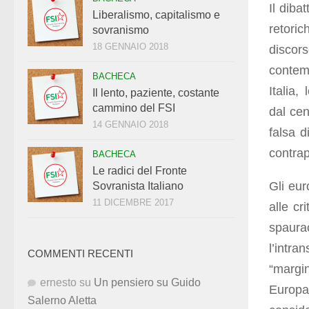
Il dibat
Liberalismo, capitalismo e
retoric
sovranismo
18 GENNAIO 2018
discor
contem
BACHECA
Italia,
Il lento, paziente, costante
cammino del FSI
dal cen
14 GENNAIO 2018
falsa d
contrap
BACHECA
Le radici del Fronte
Gli eur
Sovranista Italiano
11 DICEMBRE 2017
alle cr
spaurac
l’intr
COMMENTI RECENTI
“margin
ernesto
su
Un pensiero su Guido
Europa
Salerno Aletta