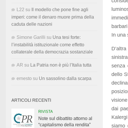
consid
lumin
L22
su
Il modello che pone fine agli
imperi: come il denaro muore prima della
immedia
caduta delle nazioni
barbari
In una s
Simone Garilli
su
Una tesi forte:
l’instabilità istituzionale come effetto
D’altra
collaterale della democrazia sostanziale
sinistr
AR
su
La Patria non è più l’Italia tutta
senza c
dello S
ernesto
su
Un sassolino dalla scarpa
declin
posizio
visione
ARTICOLI RECENTI
dai pae
RIVISTA
Kalerg
Note sul dibattito attorno al
“capitalismo della rendita”
siamo g