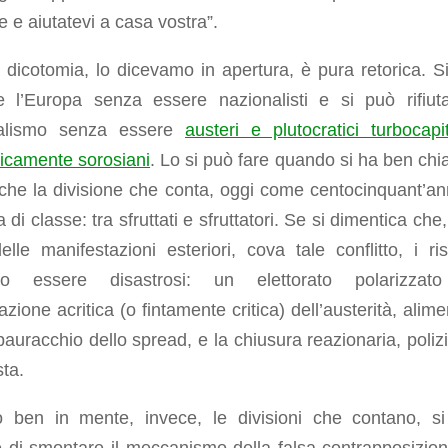
re e aiutatevi a casa vostra”.
dicotomia, lo dicevamo in apertura, è pura retorica. S
re l’Europa senza essere nazionalisti e si può rifiuta
nalismo senza essere
austeri e plutocratici turbocapita
ticamente sorosiani
. Lo si può fare quando si ha ben chia
he la divisione che conta, oggi come centocinquant’ann
a di classe: tra sfruttati e sfruttatori. Se si dimentica che,
elle manifestazioni esteriori, cova tale conflitto, i risu
no essere disastrosi: un elettorato polarizzato
tazione acritica (o fintamente critica) dell’austerità, alim
pauracchio dello spread, e la chiusura reazionaria, poliz
sta.
 ben in mente, invece, le divisioni che contano, s