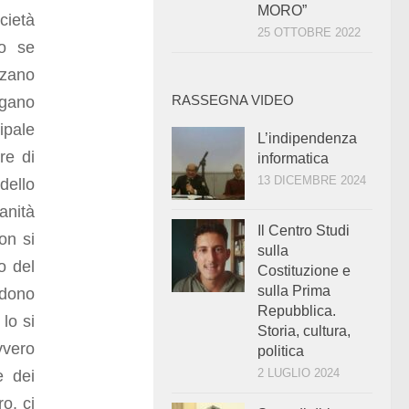
MORO”
cietà
25 OTTOBRE 2022
lo se
zzano
egano
RASSEGNA VIDEO
ipale
L’indipendenza
re di
informatica
13 DICEMBRE 2024
dello
anità
Il Centro Studi
on si
sulla
o del
Costituzione e
sulla Prima
vidono
Repubblica.
lo si
Storia, cultura,
vvero
politica
2 LUGLIO 2024
e dei
ro, ci