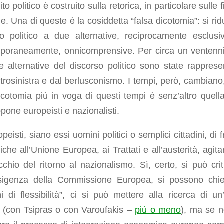
tito politico è costruito sulla retorica, in particolare sulle 
he. Una di queste è la cosiddetta “falsa dicotomia”: si rid
so politico a due alternative, reciprocamente esclusi
poraneamente, onnicomprensive. Per circa un ventenni
 le alternative del discorso politico sono state rapprese
trosinistra e dal berlusconismo. I tempi, però, cambiano,
icotomia più in voga di questi tempi è senz’altro quell
pone europeisti e nazionalisti.
opeisti, siano essi uomini politici o semplici cittadini, di 
itiche all’Unione Europea, ai Trattati e all’austerità, agit
chio del ritorno al nazionalismo. Sì, certo, si può crit
ansigenza della Commissione Europea, si possono chi
i di flessibilità”, ci si può mettere alla ricerca di un’
 (con Tsipras o con Varoufakis –
più o meno
), ma se n