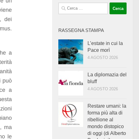
me un
Ricerca
iene
per:
, dei
asmus.
RASSEGNA STAMPA
L’estate in cui la
Pace morì
che a
4 AGOSTO 2026
erità
anità
La diplomazia del
i può
bluff
4 AGOSTO 2026
ice a
uesta
Restare umani: la
zioni
forma più alta di
piano
ribellione al
mondo distopico
i, ma
di oggi (di Alberto
mo le