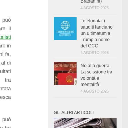
Bradanini)
4 AGOSTO 2026
i può
Telefonata: i
sauditi lanciano
re il
un ultimatum a
listi
Trump a nome
ro in
del CCG
4 AGOSTO 2026
i fa,
 al di
No alla guerra.
ltati
La scissione tra
volontà e
 tra
mentalità
entata
4 AGOSTO 2026
iesca
GLI ALTRI ARTICOLI
i può