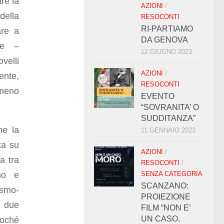
are la
AZIONI
/
della
RESOCONTI
RI-PARTIAMO
are a
DA GENOVA
ale –
12 GIUGNO 2023
velli
AZIONI
/
ente,
RESOCONTI
omeno
EVENTO
“SOVRANITA’ O
SUDDITANZA”
he la
11 GENNAIO 2023
lta su
AZIONI
/
a tra
RESOCONTI
/
smo e
SENZA CATEGORIA
SCANZANO:
smo-
PROIEZIONE
e due
FILM “NON E’
UN CASO,
soché