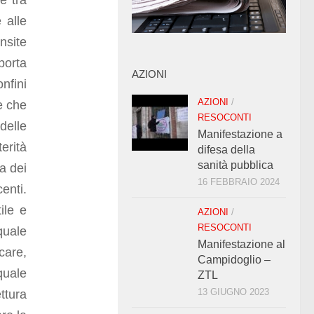
e tra
 alle
nsite
porta
AZIONI
nfini
AZIONI
/
e che
RESOCONTI
delle
Manifestazione a
terità
difesa della
sanità pubblica
ca dei
16 FEBBRAIO 2024
centi.
ile e
AZIONI
/
RESOCONTI
quale
Manifestazione al
care,
Campidoglio –
quale
ZTL
13 GIUGNO 2023
ttura