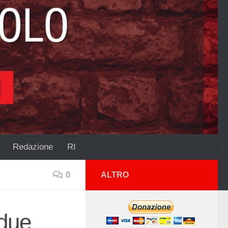
Redazione
RI
0
ALTRO
 due