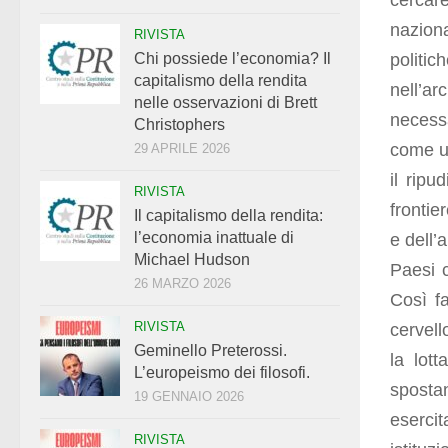
cercare
naziona
RIVISTA
politic
Chi possiede l’economia? Il
capitalismo della rendita
nell’a
nelle osservazioni di Brett
necessa
Christophers
come un
29 APRILE 2026
il ripu
RIVISTA
frontie
Il capitalismo della rendita:
l’economia inattuale di
e dell’
Michael Hudson
Paesi c
26 MARZO 2026
Così fa
RIVISTA
cervell
Geminello Preterossi.
la lott
L’europeismo dei filosofi.
sposta
19 GENNAIO 2026
esercit
RIVISTA