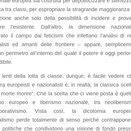
ionale europea sia costruita per depoliticizzare e sterilizz
ica tra classi, per espropriare la stragrande maggioranza 
zione anche solo della possibilità di incidere e prov
re l’esistente. Dall’altro, la dimensione nazion
to il campo dai feticismi che infettano l’analisi di no
alisti ed amanti delle frontiere – appare, semplicem
 perimetro all’interno del quale il potere è oggi perl
ibile.
lenti della lotta di classe, dunque, è facile vedere c
tra europeisti e nazionalisti è, in realtà, la classica sce
 morte morire”. Che la scelta che ci viene posta è quell
smo europeo e liberismo nazionale, tra neoliberi
rporativismo. Vista così, la dicotomia europei
alismo perde totalmente di senso perché contrappon
i politiche che condividono una visione di fondo pres