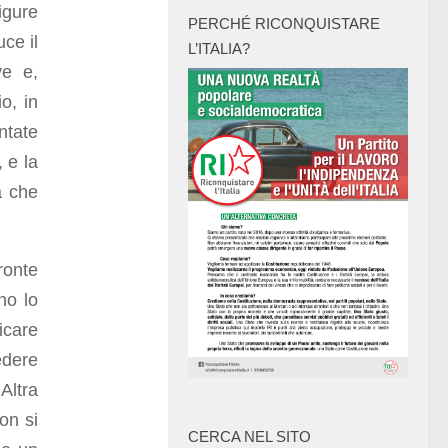
figure
PERCHÉ RICONQUISTARE
uce il
L’ITALIA?
ve e,
o, in
ntate
 e la
a che
fronte
ano lo
icare
edere
Altra
on si
CERCA NEL SITO