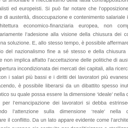
 di smontare il meccanismo della falsa contrapposizion
listi ed europeisti. Si può far notare che l’opposizione
he di austerità, disoccupazione e contenimento salariale i
rchitettura economico-finanziaria europea, non com
riamente l’adesione alla visione della chiusura dei co
a soluzione. E, allo stesso tempo, è possibile affermar
dio del nazionalismo fine a sé stesso e della chiusura 
re non implica affatto l’accettazione delle politiche di aus
apertura incondizionata dei mercati dei capitali, alla ricer
on i salari più bassi e i diritti dei lavoratori più evanes
cendo, è possibile liberarsi da un dibattito spesso inut
otico su quale possa essere la dimensione ‘ideale’ nella 
a per l’emancipazione dei lavoratori si debba estrinse
ndo l’attenzione sulla dimensione ‘reale’ nella 
are il conflitto. Da un lato appare evidente come l’archite