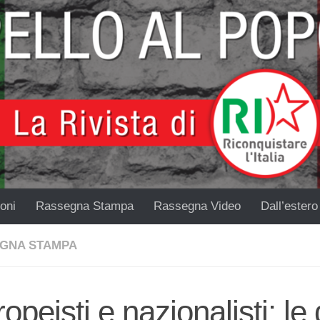
oni
Rassegna Stampa
Rassegna Video
Dall’estero
GNA STAMPA
opeisti e nazionalisti: le