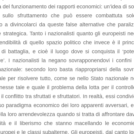
a del funzionamento dei rapporti economici: un’idea di so
 sullo sfruttamento che può essere combattuta so
o a divincolarci da queste false alternative che parali
e strategica. Tanto i nazionalisti quanto gli europeisti n
endibilità di quello spazio politico che invece è il princ
i battaglia, e cioè il luogo dove si conquista il ‘pote
e’. I nazionalisti la negano sovrapponendovi i confini 
azionale: secondo loro basta riappropriarsi della sovr
le per risolvere tutto, come se nello Stato nazionale n
nesse tale e quale il problema della lotta per il controll
il conflitto tra sfruttati e sfruttatori. In realtà, essi condi
so paradigma economico dei loro apparenti avversari, e 
lla loro arrendevolezza quando si tratta di affrontare da
erità e il liberismo che stanno macellando le economi
uropei e le classi subalterne. Gli europeisti, dal canto lo