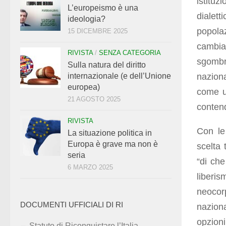
istituz
L’europeismo è una
dialett
ideologia?
popola
15 DICEMBRE 2025
cambia
RIVISTA
/
SENZA CATEGORIA
sgombra
Sulla natura del diritto
nazion
internazionale (e dell’Unione
europea)
come un
21 AGOSTO 2025
contend
RIVISTA
Con le 
La situazione politica in
Europa è grave ma non è
scelta 
seria
“di che
6 MARZO 2025
liberi
neoco
DOCUMENTI UFFICIALI DI RI
nazion
opzion
Statuto di Riconquistare l’Italia