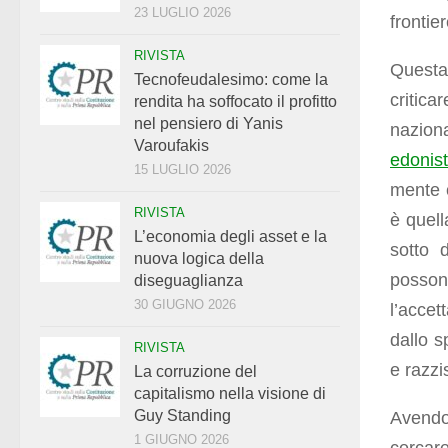
23 LUGLIO 2026
frontie
RIVISTA
Questa 
Tecnofeudalesimo: come la
critica
rendita ha soffocato il profitto
nel pensiero di Yanis
nazio
Varoufakis
edonis
15 LUGLIO 2026
mente c
RIVISTA
è quell
L’economia degli asset e la
sotto d
nuova logica della
posso
diseguaglianza
30 GIUGNO 2026
l’accet
dallo s
RIVISTA
e razzi
La corruzione del
capitalismo nella visione di
Guy Standing
Avendo
1 GIUGNO 2026