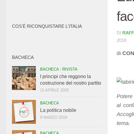
fac
COS'È RICONQUISTARE L'ITALIA
DI
RAFF
2018
di
CON
BACHECA
BACHECA
/
RIVISTA
I principi che reggono la
costruzione del nostro partito
15 APRILE 2020
Potere
BACHECA
al conf
La politica nobile
Accogl
9 MARZO 2018
tema.
BACHECA