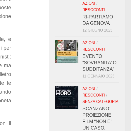
AZIONI
/
poste
RESOCONTI
sione
RI-PARTIAMO
DA GENOVA
12 GIUGNO 2023
le, e
AZIONI
/
i per
RESOCONTI
isti:
EVENTO
“SOVRANITA’ O
re ma
SUDDITANZA”
ietro
11 GENNAIO 2023
te le
AZIONI
/
uando
RESOCONTI
/
oneta
SENZA CATEGORIA
SCANZANO:
PROIEZIONE
FILM “NON E’
on il
UN CASO,