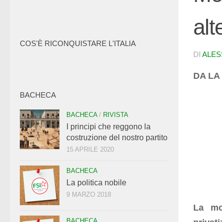
alt
COS'È RICONQUISTARE L'ITALIA
DI
ALES
DA LA 
BACHECA
BACHECA
/
RIVISTA
I principi che reggono la
costruzione del nostro partito
15 APRILE 2020
BACHECA
La politica nobile
9 MARZO 2018
La mo
BACHECA