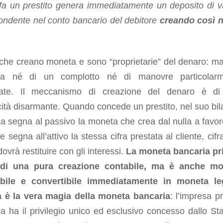
fa un prestito genera immediatamente un deposito di v
ondente nel conto bancario del debitore
creando così 
che creano moneta e sono “proprietarie” del denaro: m
tta né di un complotto né di manovre particolar
icate. Il meccanismo di creazione del denaro è d
ità disarmante. Quando concede un prestito, nel suo bil
a segna al passivo la moneta che crea dal nulla a favor
 e segna all’attivo la stessa cifra prestata al cliente, cif
dovrà restituire con gli interessi.
La moneta bancaria pr
ndi una pura creazione contabile, ma è anche mo
bile e convertibile immediatamente in moneta le
 è la vera magia della moneta bancaria
: l’impresa p
a ha il privilegio unico ed esclusivo concesso dallo Sta