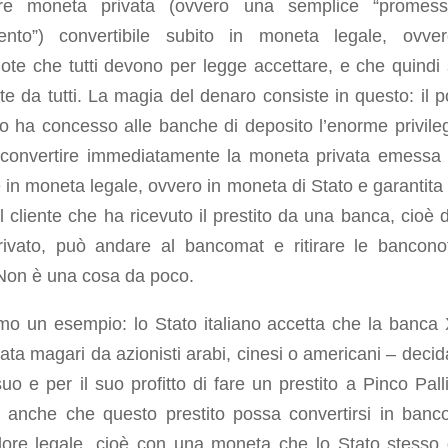
re moneta privata (ovvero una semplice “promess
nto”) convertibile subito in moneta legale, ovve
ote che tutti devono per legge accettare, e che quindi
te da tutti. La magia del denaro consiste in questo: il p
o ha concesso alle banche di deposito l’enorme privileg
 convertire immediatamente la moneta privata emessa 
in moneta legale, ovvero in moneta di Stato e garantita 
Il cliente che ha ricevuto il prestito da una banca, cioè 
rivato, può andare al bancomat e ritirare le bancono
 Non è una cosa da poco.
mo un esempio: lo Stato italiano accetta che la banca
lata magari da azionisti arabi, cinesi o americani – decid
uo e per il suo profitto di fare un prestito a Pinco Pall
a anche che questo prestito possa convertirsi in banc
lore legale, cioè con una moneta che lo Stato stesso