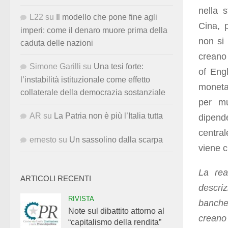
nella 
L22
su
Il modello che pone fine agli
Cina, 
imperi: come il denaro muore prima della
non si 
caduta delle nazioni
creano
Simone Garilli
su
Una tesi forte:
of Eng
l’instabilità istituzionale come effetto
moneta 
collaterale della democrazia sostanziale
per mu
AR
su
La Patria non è più l’Italia tutta
dipend
centra
ernesto
su
Un sassolino dalla scarpa
viene c
La rea
ARTICOLI RECENTI
descriz
RIVISTA
banche 
Note sul dibattito attorno al
creano 
“capitalismo della rendita”