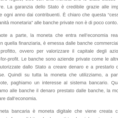
re. La garanzia dello Stato è credibile grazie alle im
e ogni anno dai contribuenti. È chiaro che questa “ces
anità monetaria” alle banche private non è di poco conto.
ote a parte, la moneta che entra nell’economia rea
n quella finanziaria, è emessa dalle banche commercial
 profitto, ovvero per valorizzare il capitale degli azion
for-profit. Le banche sono aziende private come le alt
utorizzate dallo Stato a creare denaro e a prestarlo d
sse. Quindi su tutta la moneta che utilizziamo, a par
ote, paghiamo un interesse al sistema bancario. Q
iamo alle banche il denaro prestato dalle banche, la m
re dall’economia.
eta bancaria è moneta digitale che viene creata c