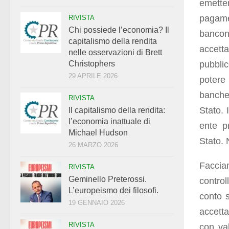
emette
pagame
RIVISTA
Chi possiede l’economia? Il
bancon
capitalismo della rendita
accetta
nelle osservazioni di Brett
pubblic
Christophers
29 APRILE 2026
potere
banche 
RIVISTA
Stato. 
Il capitalismo della rendita:
l’economia inattuale di
ente p
Michael Hudson
Stato.
26 MARZO 2026
Faccia
RIVISTA
Geminello Preterossi.
control
L’europeismo dei filosofi.
conto s
19 GENNAIO 2026
accett
RIVISTA
con va