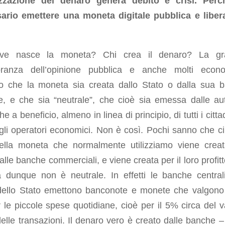
izzazione del denaro genera debito e crisi. Per
ario emettere una moneta digitale pubblica e liber
ve nasce la moneta? Chi crea il denaro? La gr
ranza dell’opinione pubblica e anche molti econo
o che la moneta sia creata dallo Stato o dalla sua 
e, e che sia “neutrale”, che cioè sia emessa dalle aut
he a beneficio, almeno in linea di principio, di tutti i citta
i gli operatori economici. Non è così. Pochi sanno che cir
lla moneta che normalmente utilizziamo viene crea
dalle banche commerciali, e viene creata per il loro profit
 dunque non è neutrale. In effetti le banche central
dello Stato emettono banconote e monete che valgono
 le piccole spese quotidiane, cioè per il 5% circa del v
delle transazioni. Il denaro vero è creato dalle banche –