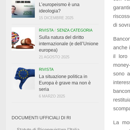
L’europeismo è una
garanti
ideologia?
riscoss
15 DICEMBRE 2025
di sovr
RIVISTA
/
SENZA CATEGORIA
Sulla natura del diritto
Bancon
internazionale (e dell’Unione
anche i
europea)
il loro
21 AGOSTO 2025
money-
RIVISTA
sono a
La situazione politica in
intere
Europa è grave ma non è
seria
bancon
6 MARZO 2025
restitu
scompa
DOCUMENTI UFFICIALI DI RI
La mon
Statuto di Riconquistare l’Italia