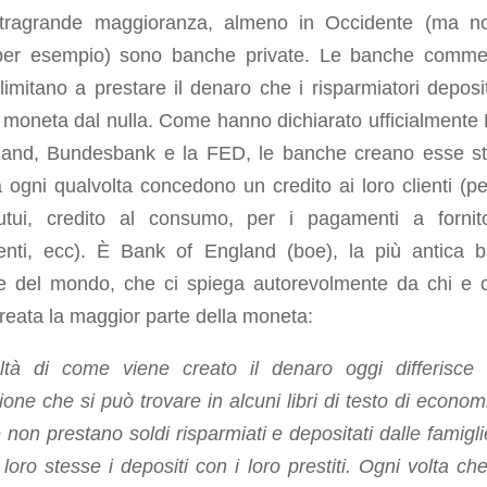
stragrande maggioranza, almeno in Occidente (ma n
per esempio) sono banche private. Le banche commer
limitano a prestare il denaro che i risparmiatori deposi
 moneta dal nulla. Come hanno dichiarato ufficialmente
land, Bundesbank e la FED, le banche creano esse s
ogni qualvolta concedono un credito ai loro clienti (pe
tui, credito al consumo, per i pagamenti a fornit
enti, ecc). È Bank of England (boe), la più antica 
le del mondo, che ci spiega autorevolmente da chi e
reata la maggior parte della moneta:
ltà di come viene creato il denaro oggi differisce 
ione che si può trovare in alcuni libri di testo di econo
non prestano soldi risparmiati e depositati dalle famigl
loro stesse i depositi con i loro prestiti. Ogni volta ch