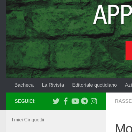
Salta al contenuto
Bacheca
La Rivista
Editoriale quotidiano
Azi
RASSE
SEGUICI:
I miei Cinguettii
Mon