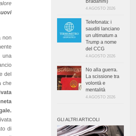
Bradanini)
alore
4 AGOSTO 2026
nuovi
Telefonata: i
sauditi lanciano
un ultimatum a
a non
Trump a nome
mente
del CCG
i una
4 AGOSTO 2026
ancio
No alla guerra.
e del
La scissione tra
ra che
volontà e
mentalità
ivata
4 AGOSTO 2026
neta
gale.
rivata
GLI ALTRI ARTICOLI
to di