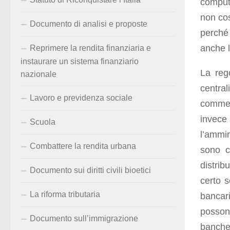
compute
non cos
Documento di analisi e proposte
perché 
anche l
Reprimere la rendita finanziaria e
instaurare un sistema finanziario
La reg
nazionale
centra
Lavoro e previdenza sociale
commer
invece 
Scuola
l’ammi
Combattere la rendita urbana
sono c
distrib
Documento sui diritti civili bioetici
certo 
La riforma tributaria
bancari
posson
Documento sull’immigrazione
banch