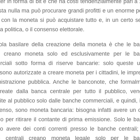
r in forma di bit e che ha costi tendenzialmente pari a 
ta nulla ma può procurare grandi profitti e un enorme p
con la moneta si può acquistare tutto e, in un certo s
a politica, o il consenso elettorale.
ola basilare della creazione della moneta è che le b
li creano moneta solo ed esclusivamente per le b
ciali sotto forma di riserve bancarie: solo queste u
sono autorizzate a creare moneta per i cittadini, le impr
nistrazione pubblica. Anche le banconote, che formal
reate dalla banca centrale per tutto il pubblico, ve
uite al pubblico solo dalle banche commerciali, e quindi, 
senso, sono moneta bancaria: bisogna infatti avere un 
o per ritirare il contante di prima emissione. Solo le b
o avere dei conti correnti presso le banche centrali;
e centrali creano moneta legale solo per le ba