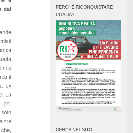
ché è
PERCHÉ RICONQUISTARE
a dal
L’ITALIA?
ande
misti
banca
orità
dini e
ca il
ta ex
to. La
i per
 solo
alore
 che,
CERCA NEL SITO