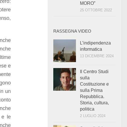
zero:
MORO”
otere
25 OTTOBRE 2022
enso,
RASSEGNA VIDEO
anche
L’indipendenza
anche
informatica
13 DICEMBRE 2024
ltime
ese e
Il Centro Studi
mente
sulla
ngono
Costituzione e
sulla Prima
in un
Repubblica.
conto
Storia, cultura,
anche
politica
2 LUGLIO 2024
 e le
nche