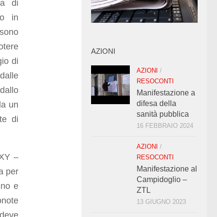
a di
ro in
 sono
otere
AZIONI
io di
AZIONI
/
dalle
RESOCONTI
dallo
Manifestazione a
difesa della
da un
sanità pubblica
te di
16 FEBBRAIO 2024
AZIONI
/
 XY –
RESOCONTI
Manifestazione al
a per
Campidoglio –
ino e
ZTL
onote
13 GIUGNO 2023
 deve