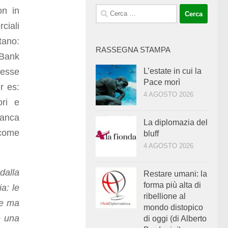
on in
Ricerca
per:
ciali
tano:
RASSEGNA STAMPA
 Bank
tesse
L’estate in cui la
Pace morì
r es:
4 AGOSTO 2026
ori e
banca
La diplomazia del
 come
bluff
4 AGOSTO 2026
dalla
Restare umani: la
forma più alta di
mia:
le
ribellione al
ie ma
mondo distopico
e una
di oggi (di Alberto