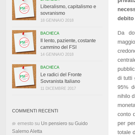
privat
Liberalismo, capitalismo e
necess
sovranismo
debito
18 GENNAIO 2018
Da do
BACHECA
Il lento, paziente, costante
maggio
cammino del FSI
credon
14 GENNAIO 2018
central
BACHECA
pubblic
Le radici del Fronte
di tutt
Sovranista Italiano
95% de
11 DICEMBRE 2017
nihilo 
moneta
COMMENTI RECENTI
conto 
per per
ernesto
su
Un pensiero su Guido
Salerno Aletta
totale 