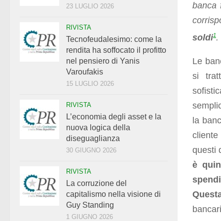
banca 
23 LUGLIO 2026
corrisp
RIVISTA
1
soldi
.
Tecnofeudalesimo: come la
rendita ha soffocato il profitto
Le ban
nel pensiero di Yanis
Varoufakis
si tra
15 LUGLIO 2026
sofist
semplic
RIVISTA
L’economia degli asset e la
la banc
nuova logica della
cliente
diseguaglianza
questi 
30 GIUGNO 2026
è qui
RIVISTA
spendi
La corruzione del
Questa
capitalismo nella visione di
Guy Standing
bancari
1 GIUGNO 2026