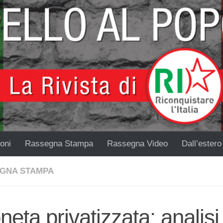
oni
Rassegna Stampa
Rassegna Video
Dall’estero
GNA STAMPA
eta privatizzata: analisi