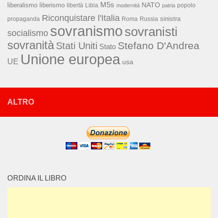
M5s
NATO
liberalismo
liberismo
libertà
Libia
popolo
modernità
patria
Riconquistare l'Italia
sinistra
propaganda
Roma
Russia
sovranismo
sovranisti
socialismo
sovranità
Stefano D'Andrea
Stati Uniti
Stato
Unione europea
UE
usa
ALTRO
ORDINA IL LIBRO