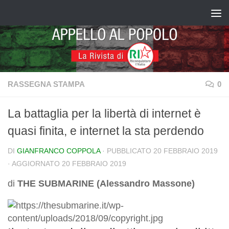
Salta al contenuto
RASSEGNA STAMPA
0
La battaglia per la libertà di internet è
quasi finita, e internet la sta perdendo
DI
GIANFRANCO COPPOLA
· PUBBLICATO
20 FEBBRAIO 2019
· AGGIORNATO
20 FEBBRAIO 2019
di
THE SUBMARINE (Alessandro Massone)