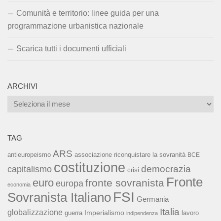
Comunità e territorio: linee guida per una
programmazione urbanistica nazionale
Scarica tutti i documenti ufficiali
ARCHIVI
Archivi
TAG
ARS
associazione riconquistare la sovranità
antieuropeismo
BCE
costituzione
capitalismo
democrazia
crisi
Fronte
euro
fronte sovranista
europa
economia
FSI
Sovranista Italiano
Germania
Italia
globalizzazione
Imperialismo
lavoro
guerra
indipendenza