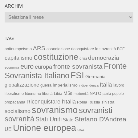
ARCHIVI
Archivi
TAG
ARS
associazione riconquistare la sovranità
antieuropeismo
BCE
costituzione
capitalismo
democrazia
crisi
Fronte
euro
fronte sovranista
europa
economia
FSI
Sovranista Italiano
Germania
Italia
globalizzazione
Imperialismo
lavoro
guerra
indipendenza
M5s
NATO
liberalismo
liberismo
libertà
Libia
popolo
modernità
patria
Riconquistare l'Italia
sinistra
propaganda
Roma
Russia
sovranismo
sovranisti
socialismo
sovranità
Stefano D'Andrea
Stati Uniti
Stato
Unione europea
UE
usa