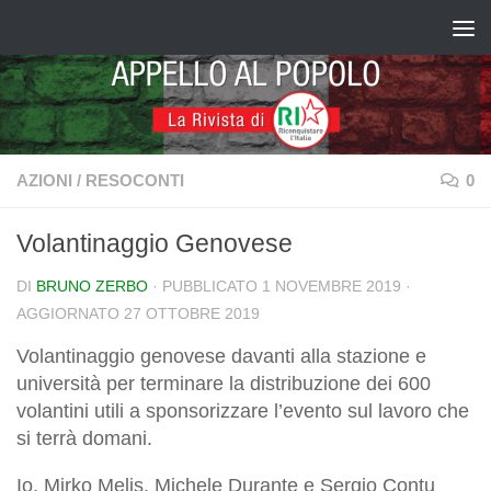
Salta al contenuto
AZIONI
/
RESOCONTI
0
Volantinaggio Genovese
DI
BRUNO ZERBO
· PUBBLICATO
1 NOVEMBRE 2019
·
AGGIORNATO
27 OTTOBRE 2019
Volantinaggio genovese davanti alla stazione e
università per terminare la distribuzione dei 600
volantini utili a sponsorizzare l’evento sul lavoro che
si terrà domani.
Io, Mirko Melis, Michele Durante e Sergio Contu