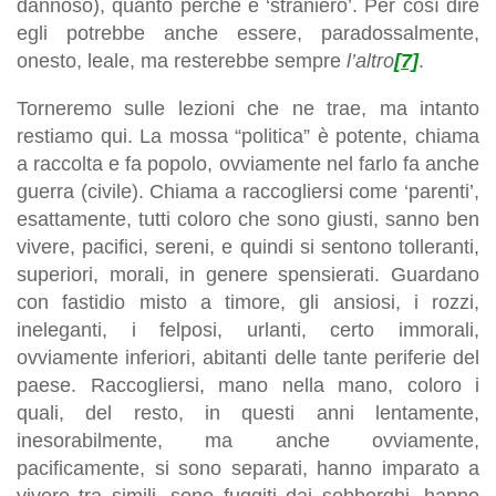
dannoso), quanto perché è ‘straniero’. Per così dire
egli potrebbe anche essere, paradossalmente,
onesto, leale, ma resterebbe sempre
l’altro
[7]
.
Torneremo sulle lezioni che ne trae, ma intanto
restiamo qui. La mossa “politica” è potente, chiama
a raccolta e fa popolo, ovviamente nel farlo fa anche
guerra (civile). Chiama a raccogliersi come ‘parenti’,
esattamente, tutti coloro che sono giusti, sanno ben
vivere, pacifici, sereni, e quindi si sentono tolleranti,
superiori, morali, in genere spensierati. Guardano
con fastidio misto a timore, gli ansiosi, i rozzi,
ineleganti, i felposi, urlanti, certo immorali,
ovviamente inferiori, abitanti delle tante periferie del
paese. Raccogliersi, mano nella mano, coloro i
quali, del resto, in questi anni lentamente,
inesorabilmente, ma anche ovviamente,
pacificamente, si sono separati, hanno imparato a
vivere tra simili, sono fuggiti dai sobborghi, hanno