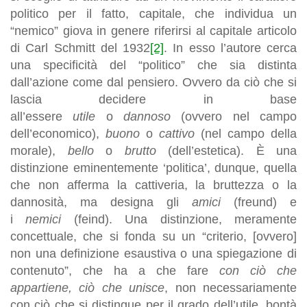
politico per il fatto, capitale, che individua un
“nemico” giova in genere riferirsi al capitale articolo
di Carl Schmitt del 1932
[2]
. In esso l’autore cerca
una specificità del “politico” che sia distinta
dall’azione come dal pensiero. Ovvero da ciò che si
lascia decidere in base
all’essere
utile
o
dannoso
(ovvero nel campo
dell’economico),
buono
o
cattivo
(nel campo della
morale),
bello
o
brutto
(dell’estetica). È una
distinzione eminentemente ‘politica’, dunque, quella
che non afferma la cattiveria, la bruttezza o la
dannosità, ma designa gli
amici
(freund) e
i
nemici
(feind). Una distinzione, meramente
concettuale, che si fonda su un “criterio, [ovvero]
non una definizione esaustiva o una spiegazione di
contenuto”, che ha a che fare
con ciò che
appartiene, ciò che unisce
, non necessariamente
con ciò che si distingue per il grado dell’utile, bontà