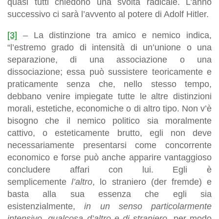
quasi tutti chiedono una svolta radicale. L’anno
successivo ci sarà l’avvento al potere di Adolf Hitler.
[3]
– La distinzione tra amico e nemico indica,
“l’estremo grado di intensità di un’unione o una
separazione, di una associazione o una
dissociazione; essa può sussistere teoricamente e
praticamente senza che, nello stesso tempo,
debbano venire impiegate tutte le altre distinzioni
morali, estetiche, economiche o di altro tipo. Non v’è
bisogno che il nemico politico sia moralmente
cattivo, o esteticamente brutto, egli non deve
necessariamente presentarsi come concorrente
economico e forse può anche apparire vantaggioso
concludere affari con lui. Egli è
semplicemente
l’altro
, lo straniero (der fremde) e
basta alla sua essenza che egli sia
esistenzialmente,
in un senso particolarmente
intensivo, qualcosa d’altro e di straniero
, per modo