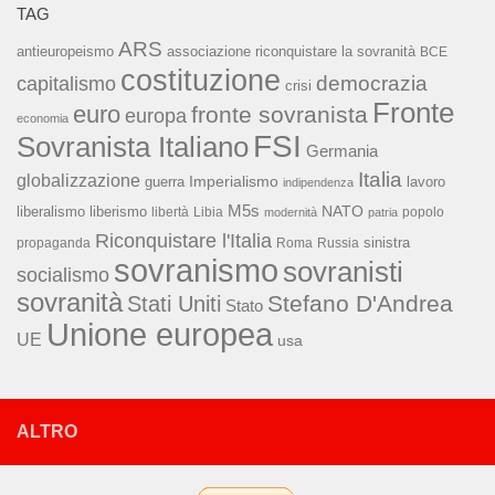
TAG
ARS
associazione riconquistare la sovranità
antieuropeismo
BCE
costituzione
capitalismo
democrazia
crisi
Fronte
euro
fronte sovranista
europa
economia
FSI
Sovranista Italiano
Germania
Italia
globalizzazione
Imperialismo
lavoro
guerra
indipendenza
M5s
NATO
liberalismo
liberismo
libertà
Libia
popolo
modernità
patria
Riconquistare l'Italia
sinistra
propaganda
Roma
Russia
sovranismo
sovranisti
socialismo
sovranità
Stefano D'Andrea
Stati Uniti
Stato
Unione europea
UE
usa
ALTRO