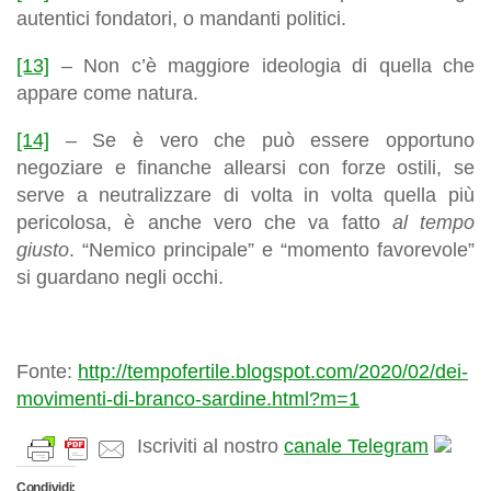
autentici fondatori, o mandanti politici.
[13]
– Non c’è maggiore ideologia di quella che
appare come natura.
[14]
– Se è vero che può essere opportuno
negoziare e finanche allearsi con forze ostili, se
serve a neutralizzare di volta in volta quella più
pericolosa, è anche vero che va fatto
al tempo
giusto
. “Nemico principale” e “momento favorevole”
si guardano negli occhi.
Fonte:
http://tempofertile.blogspot.com/2020/02/dei-
movimenti-di-branco-sardine.html?m=1
Iscriviti al nostro
canale Telegram
Condividi: