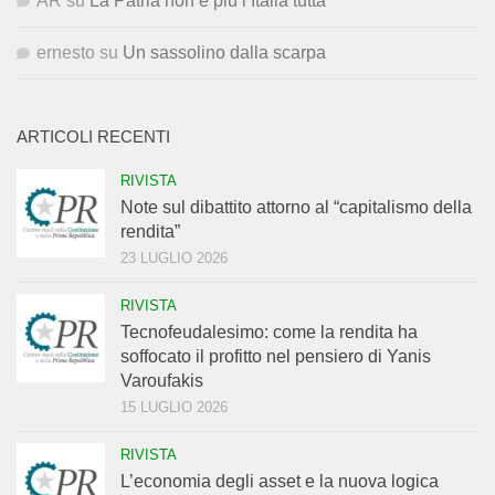
AR
su
La Patria non è più l’Italia tutta
ernesto
su
Un sassolino dalla scarpa
ARTICOLI RECENTI
RIVISTA
Note sul dibattito attorno al “capitalismo della
rendita”
23 LUGLIO 2026
RIVISTA
Tecnofeudalesimo: come la rendita ha
soffocato il profitto nel pensiero di Yanis
Varoufakis
15 LUGLIO 2026
RIVISTA
L’economia degli asset e la nuova logica