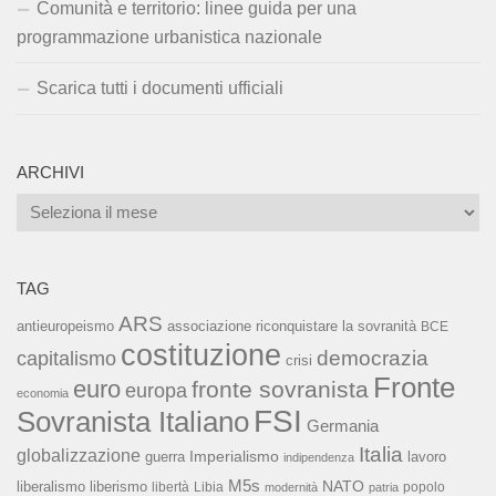
Comunità e territorio: linee guida per una
programmazione urbanistica nazionale
Scarica tutti i documenti ufficiali
ARCHIVI
Archivi
TAG
ARS
associazione riconquistare la sovranità
antieuropeismo
BCE
costituzione
capitalismo
democrazia
crisi
Fronte
euro
fronte sovranista
europa
economia
FSI
Sovranista Italiano
Germania
Italia
globalizzazione
Imperialismo
lavoro
guerra
indipendenza
M5s
NATO
liberalismo
liberismo
libertà
Libia
popolo
modernità
patria