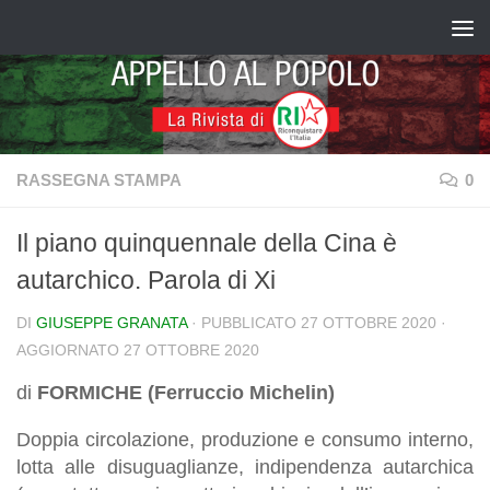
Salta al contenuto
RASSEGNA STAMPA
0
Il piano quinquennale della Cina è
autarchico. Parola di Xi
DI
GIUSEPPE GRANATA
· PUBBLICATO
27 OTTOBRE 2020
·
AGGIORNATO
27 OTTOBRE 2020
di
FORMICHE (Ferruccio Michelin)
Doppia circolazione, produzione e consumo interno,
lotta alle disuguaglianze, indipendenza autarchica