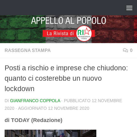
Salta al contenuto
RASSEGNA STAMPA
0
Posti a rischio e imprese che chiudono:
quanto ci costerebbe un nuovo
lockdown
DI
GIANFRANCO COPPOLA
· PUBBLICATO
12 NOVEMBRE
2020
· AGGIORNATO
12 NOVEMBRE 2020
di TODAY (Redazione)