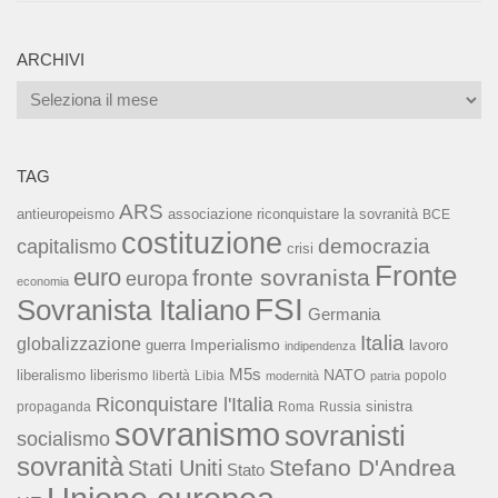
ARCHIVI
Archivi
TAG
ARS
associazione riconquistare la sovranità
antieuropeismo
BCE
costituzione
capitalismo
democrazia
crisi
Fronte
euro
fronte sovranista
europa
economia
FSI
Sovranista Italiano
Germania
Italia
globalizzazione
Imperialismo
lavoro
guerra
indipendenza
M5s
NATO
liberalismo
liberismo
libertà
Libia
popolo
modernità
patria
Riconquistare l'Italia
sinistra
propaganda
Roma
Russia
sovranismo
sovranisti
socialismo
sovranità
Stefano D'Andrea
Stati Uniti
Stato