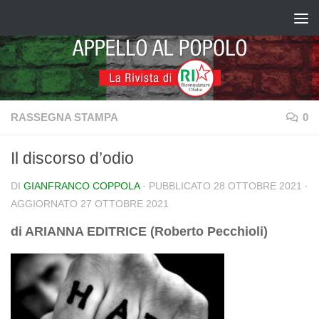
Salta al contenuto
RASSEGNA STAMPA
0
Il discorso d’odio
DI
GIANFRANCO COPPOLA
· PUBBLICATO
28 OTTOBRE 2021
·
AGGIORNATO
27 OTTOBRE 2021
di ARIANNA EDITRICE (Roberto Pecchioli)