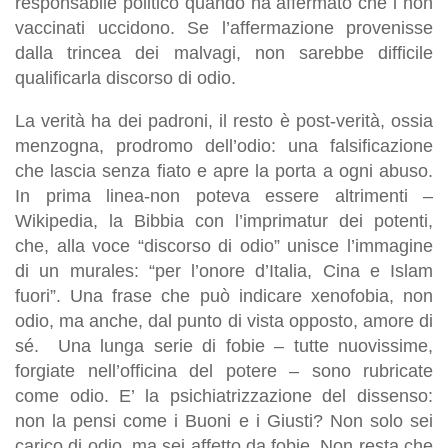
responsabile politico quando ha affermato che i non
vaccinati uccidono. Se l’affermazione provenisse
dalla trincea dei malvagi, non sarebbe difficile
qualificarla discorso di odio.
La verità ha dei padroni, il resto è post-verità, ossia
menzogna, prodromo dell’odio: una falsificazione
che lascia senza fiato e apre la porta a ogni abuso.
In prima linea-non poteva essere altrimenti –
Wikipedia, la Bibbia con l’imprimatur dei potenti,
che, alla voce “discorso di odio” unisce l’immagine
di un murales: “per l’onore d’Italia, Cina e Islam
fuori”. Una frase che può indicare xenofobia, non
odio, ma anche, dal punto di vista opposto, amore di
sé. Una lunga serie di fobie – tutte nuovissime,
forgiate nell’officina del potere – sono rubricate
come odio. E’ la psichiatrizzazione del dissenso:
non la pensi come i Buoni e i Giusti? Non solo sei
carico di odio, ma sei affetto da fobie. Non resta che