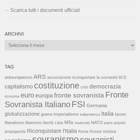
Scarica tutti i documenti ufficiali
ARCHIVI
Archivi
TAG
ARS
associazione riconquistare la sovranità
antieuropeismo
BCE
costituzione
capitalismo
democrazia
crisi
Fronte
euro
fronte sovranista
europa
economia
FSI
Sovranista Italiano
Germania
Italia
globalizzazione
Imperialismo
lavoro
guerra
indipendenza
M5s
NATO
liberalismo
liberismo
libertà
Libia
popolo
modernità
patria
Riconquistare l'Italia
sinistra
propaganda
Roma
Russia
sovranismo
sovranisti