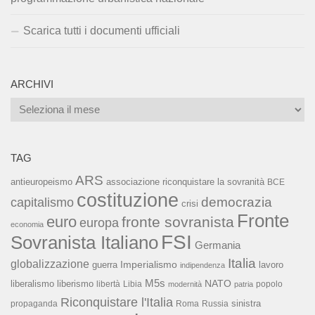
Scarica tutti i documenti ufficiali
ARCHIVI
Archivi
TAG
ARS
associazione riconquistare la sovranità
antieuropeismo
BCE
costituzione
capitalismo
democrazia
crisi
Fronte
euro
fronte sovranista
europa
economia
FSI
Sovranista Italiano
Germania
Italia
globalizzazione
Imperialismo
lavoro
guerra
indipendenza
M5s
NATO
liberalismo
liberismo
libertà
Libia
popolo
modernità
patria
Riconquistare l'Italia
sinistra
propaganda
Roma
Russia