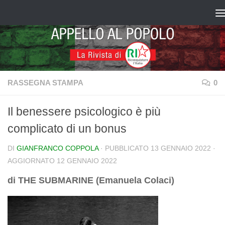
Salta al contenuto
RASSEGNA STAMPA
0
Il benessere psicologico è più
complicato di un bonus
DI
GIANFRANCO COPPOLA
· PUBBLICATO
13 GENNAIO 2022
·
AGGIORNATO
12 GENNAIO 2022
di THE SUBMARINE (Emanuela Colaci)