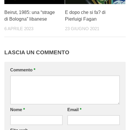
Beirut, 1985: una “strage
E dopo che si fa? di
di Bologna” libanese
Pierluigi Fagan
6 APRILE 2023
23 GIUGNO 2021
LASCIA UN COMMENTO
Commento
*
Nome
*
Email
*