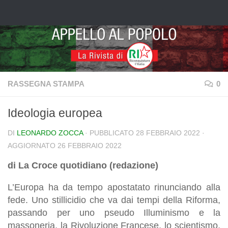
Salta al contenuto
RASSEGNA STAMPA
0
Ideologia europea
DI
LEONARDO ZOCCA
· PUBBLICATO
28 FEBBRAIO 2022
·
AGGIORNATO
26 FEBBRAIO 2022
di La Croce quotidiano (redazione)
L’Europa ha da tempo apostatato rinunciando alla
fede. Uno stillicidio che va dai tempi della Riforma,
passando per uno pseudo Illuminismo e la
massoneria, la Rivoluzione Francese, lo scientismo,