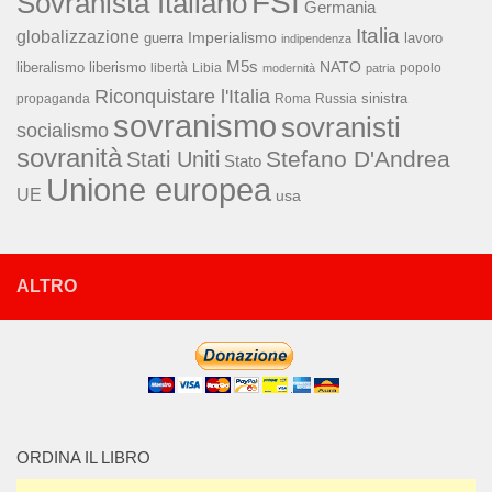
FSI
Sovranista Italiano
Germania
Italia
globalizzazione
Imperialismo
lavoro
guerra
indipendenza
M5s
NATO
liberalismo
liberismo
libertà
Libia
popolo
modernità
patria
Riconquistare l'Italia
sinistra
propaganda
Roma
Russia
sovranismo
sovranisti
socialismo
sovranità
Stefano D'Andrea
Stati Uniti
Stato
Unione europea
UE
usa
ALTRO
ORDINA IL LIBRO