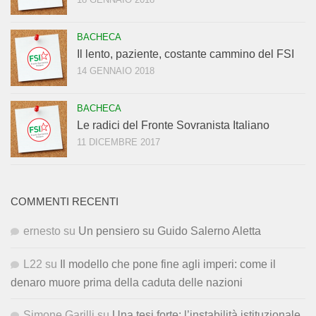
BACHECA
Il lento, paziente, costante cammino del FSI
14 GENNAIO 2018
BACHECA
Le radici del Fronte Sovranista Italiano
11 DICEMBRE 2017
COMMENTI RECENTI
ernesto
su
Un pensiero su Guido Salerno Aletta
L22
su
Il modello che pone fine agli imperi: come il
denaro muore prima della caduta delle nazioni
Simone Garilli
su
Una tesi forte: l’instabilità istituzionale