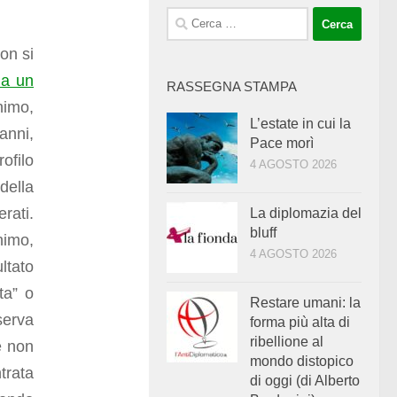
Ricerca
per:
on si
 a un
RASSEGNA STAMPA
nimo,
L’estate in cui la
anni,
Pace morì
filo
4 AGOSTO 2026
della
rati.
La diplomazia del
bluff
nimo,
4 AGOSTO 2026
ltato
ta” o
Restare umani: la
serva
forma più alta di
ribellione al
 e non
mondo distopico
trata
di oggi (di Alberto