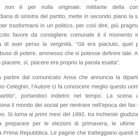
co non è per nulla originale: militante della cor
iana di sinistra del partito, mette in secondo piano la s
per trasformarsi in un politico, per così dire, più pragma
colo favore da consigliere comunale è il momento i
a di aver perso la verginità. “Gli era piaciuto, quel 
buso di potere, ammesso che si potesse definire tale. 
 piacere, sì, piacere era proprio la parola esatta”.
a partire dal comunicato Ansa che annuncia la diparti
no Celeghin, l’Autore ci fa conoscere meglio questo uo
partito”, portandoci indietro nel tempo. La scena a
na il mondo dei social per rientrare nell’epoca dei fax 
eo. Si torna ai primi mesi del 1992, tra inchieste giudizia
da preparare per le elezioni di primavera, le ultime 
a Prima Repubblica. Le pagine che tratteggiano questi is