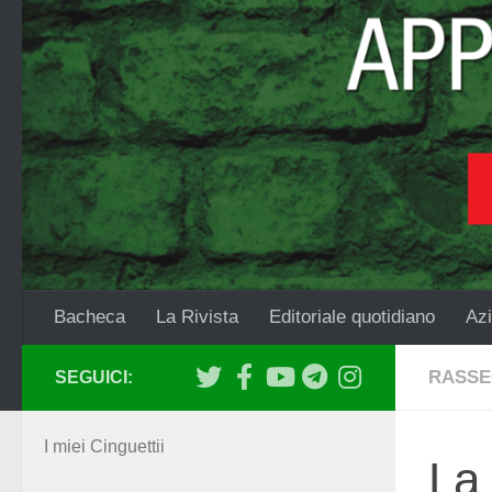
Salta al contenuto
Bacheca
La Rivista
Editoriale quotidiano
Azi
RASSE
SEGUICI:
I miei Cinguettii
La