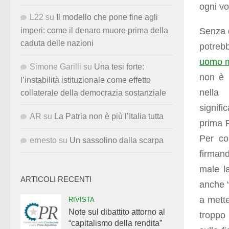
ogni vo
L22
su
Il modello che pone fine agli
Senza 
imperi: come il denaro muore prima della
caduta delle nazioni
potreb
uomo m
Simone Garilli
su
Una tesi forte:
non è p
l’instabilità istituzionale come effetto
nella
collaterale della democrazia sostanziale
signif
AR
su
La Patria non è più l’Italia tutta
prima R
Per co
ernesto
su
Un sassolino dalla scarpa
firman
male la
ARTICOLI RECENTI
anche “
a mette
RIVISTA
Note sul dibattito attorno al
troppo
“capitalismo della rendita”