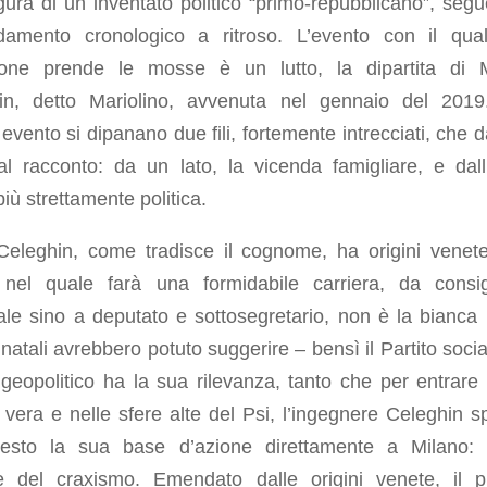
igura di un inventato politico “primo-repubblicano”, seg
amento cronologico a ritroso. L’evento con il qua
ione prende le mosse è un lutto, la dipartita di 
in, detto Mariolino, avvenuta nel gennaio del 201
evento si dipanano due fili, fortemente intrecciati, che 
l racconto: da un lato, la vicenda famigliare, e dall’
più strettamente politica.
Celeghin, come tradisce il cognome, ha origini venete
o nel quale farà una formidabile carriera, da consig
le sino a deputato e sottosegretario, non è la bianca
natali avrebbero potuto suggerire – bensì il Partito social
 geopolitico ha la sua rilevanza, tanto che per entrare 
a vera e nelle sfere alte del Psi, l’ingegnere Celeghin s
esto la sua base d’azione direttamente a Milano: 
le del craxismo. Emendato dalle origini venete, il pr