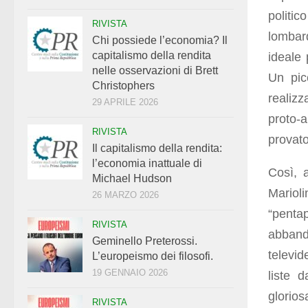
politi
RIVISTA
lombard
Chi possiede l’economia? Il
capitalismo della rendita
ideale 
nelle osservazioni di Brett
Un pic
Christophers
realizz
29 APRILE 2026
proto-a
RIVISTA
provato
Il capitalismo della rendita:
l’economia inattuale di
Così, 
Michael Hudson
Marioli
26 MARZO 2026
“penta
RIVISTA
abbando
Geminello Preterossi.
televid
L’europeismo dei filosofi.
19 GENNAIO 2026
liste 
glorios
RIVISTA