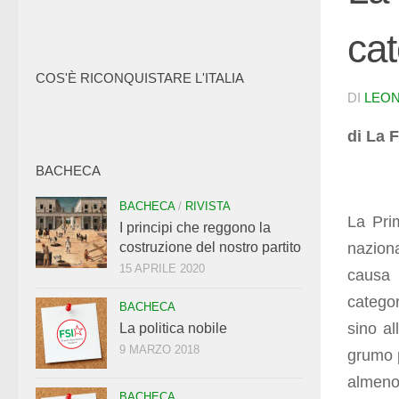
cat
COS'È RICONQUISTARE L'ITALIA
DI
LEO
di La 
BACHECA
BACHECA
/
RIVISTA
La Pri
I principi che reggono la
nazion
costruzione del nostro partito
15 APRILE 2020
causa 
categor
BACHECA
sino al
La politica nobile
9 MARZO 2018
grumo p
almeno
BACHECA