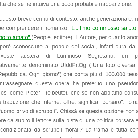
lta che se ne intuiva una poco probabile riapparizione.
questo breve cenno di contesto, anche generazionale, n
be comprendere il romanzo
“L’ultimo commosso saluto
olto amato”
(People, editore). L’Autore, per quanto ano
erò sconosciuto al popolo dei social, infatti cura da 
 veste austera di Luminoso Segretario, un pro
icativamente denominato UfddPr.Og (“Una foto diversa 
epubblica. Ogni giorno”) che conta più di 100.000 tesse
ntrassegnare questa opera ha preferito uno pseudo
dosi come Pieter Freibeuter, che se non abbiamo consu
 traduzione che internet offre, significa “corsaro”, “pira
uomo privo di scrupoli”. Chissà se questa opzione non 
re da subito il lettore sulla pista di una politica corsara
 condizionata da scrupoli morali? La trama è tutta cen