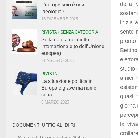
della 
L’europeismo è una
ideologia?
sostan
15 DICEMBRE 2025
inizia 
sente 
RIVISTA
/
SENZA CATEGORIA
Sulla natura del diritto
pronto 
internazionale (e dell’Unione
Bettin
europea)
elettor
21 AGOSTO 2025
studio 
RIVISTA
amici 
La situazione politica in
esiste
Europa è grave ma non è
seria
quasi l
6 MARZO 2025
giornal
percep
la viv
DOCUMENTI UFFICIALI DI RI
crollar
Statuto di Riconquistare l’Italia