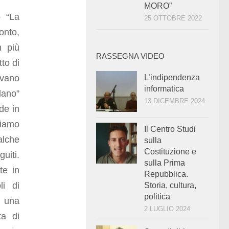
MORO”
o “La
25 OTTOBRE 2022
onto,
n più
RASSEGNA VIDEO
tto di
avano
L’indipendenza
informatica
lano”
13 DICEMBRE 2024
de in
piamo
Il Centro Studi
alche
sulla
Costituzione e
uiti.
sulla Prima
te in
Repubblica.
li di
Storia, cultura,
politica
i una
2 LUGLIO 2024
ta di