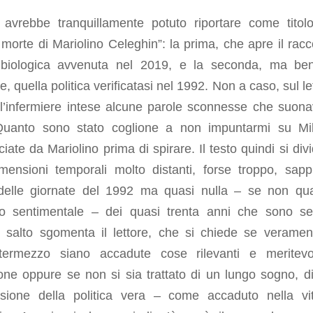
ro avrebbe tranquillamente potuto riportare come titol
morte di Mariolino Celeghin”: la prima, che apre il racc
 biologica avvenuta nel 2019, e la seconda, ma be
te, quella politica verificatasi nel 1992. Non a caso, sul le
 l’infermiere intese alcune parole sconnesse che suon
Quanto sono stato coglione a non impuntarmi su Mi
iate da Mariolino prima di spirare. Il testo quindi si divi
mensioni temporali molto distanti, forse troppo, sap
delle giornate del 1992 ma quasi nulla – se non qu
o sentimentale – dei quasi trenta anni che sono seg
 salto sgomenta il lettore, che si chiede se veramen
intermezzo siano accadute cose rilevanti e meritevo
one oppure se non si sia trattato di un lungo sogno, d
sione della politica vera – come accaduto nella vi