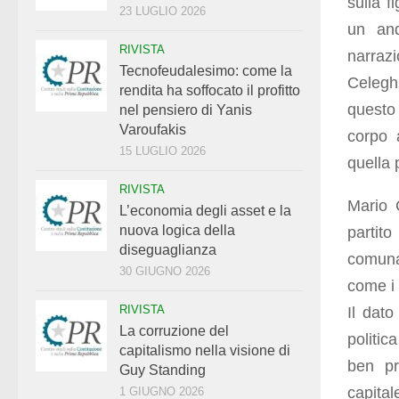
sulla f
23 LUGLIO 2026
un and
RIVISTA
narraz
Tecnofeudalesimo: come la
Celegh
rendita ha soffocato il profitto
questo 
nel pensiero di Yanis
Varoufakis
corpo a
15 LUGLIO 2026
quella 
RIVISTA
Mario 
L’economia degli asset e la
nuova logica della
partit
diseguaglianza
comuna
30 GIUGNO 2026
come i 
RIVISTA
Il dato
La corruzione del
politic
capitalismo nella visione di
ben pr
Guy Standing
capita
1 GIUGNO 2026