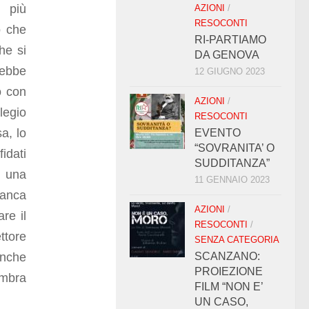
e più
AZIONI
/
RESOCONTI
o che
RI-PARTIAMO
he si
DA GENOVA
rebbe
12 GIUGNO 2023
o con
AZIONI
/
legio
RESOCONTI
a, lo
EVENTO
“SOVRANITA’ O
idati
SUDDITANZA”
i una
11 GENNAIO 2023
Manca
AZIONI
/
re il
RESOCONTI
/
ttore
SENZA CATEGORIA
anche
SCANZANO:
PROIEZIONE
embra
FILM “NON E’
UN CASO,