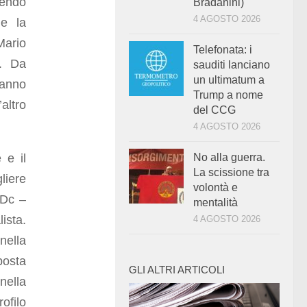
uendo
Bradanini)
4 AGOSTO 2026
le la
Mario
Telefonata: i
9. Da
sauditi lanciano
un ultimatum a
danno
Trump a nome
altro
del CCG
4 AGOSTO 2026
 e il
No alla guerra.
La scissione tra
liere
volontà e
 Dc –
mentalità
ista.
4 AGOSTO 2026
nella
posta
GLI ALTRI ARTICOLI
nella
ofilo