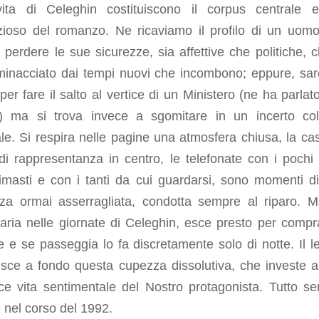
vita di Celeghin costituiscono il corpus centrale 
zioso del romanzo. Ne ricaviamo il profilo di un uom
a perdere le sue sicurezze, sia affettive che politiche, c
minacciato dai tempi nuovi che incombono; eppure, sa
per fare il salto al vertice di un Ministero (ne ha parlat
o) ma si trova invece a sgomitare in un incerto col
ale. Si respira nelle pagine una atmosfera chiusa, la cas
di rappresentanza in centro, le telefonate con i pochi f
rimasti e con i tanti da cui guardarsi, sono momenti d
nza ormai asserragliata, condotta sempre al riparo. 
’aria nelle giornate di Celeghin, esce presto per compra
e e se passeggia lo fa discretamente solo di notte. Il le
isce a fondo questa cupezza dissolutiva, che investe 
ace vita sentimentale del Nostro protagonista. Tutto s
e nel corso del 1992.