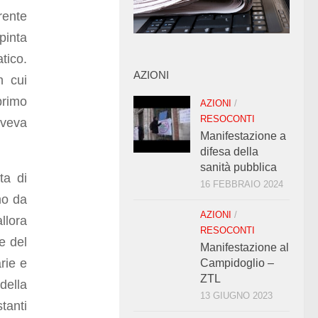
rente
pinta
tico.
AZIONI
n cui
primo
AZIONI
/
RESOCONTI
Aveva
Manifestazione a
difesa della
sanità pubblica
ta di
16 FEBBRAIO 2024
mo da
AZIONI
/
llora
RESOCONTI
e del
Manifestazione al
rie e
Campidoglio –
ZTL
della
13 GIUGNO 2023
tanti