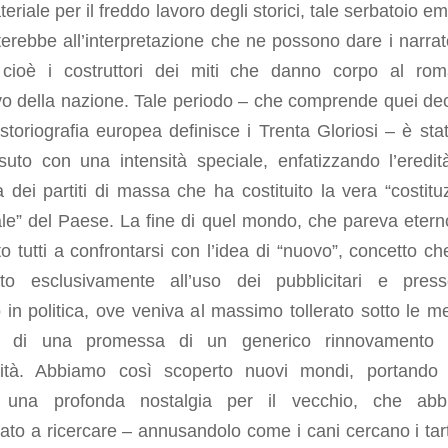
eriale per il freddo lavoro degli storici, tale serbatoio e
terebbe all’interpretazione che ne possono dare i narrato
, cioè i costruttori dei miti che danno corpo al ro
ivo della nazione. Tale periodo – che comprende quei de
storiografia europea definisce i Trenta Gloriosi – è sta
suto con una intensità speciale, enfatizzando l’eredit
 dei partiti di massa che ha costituito la vera “costitu
le” del Paese. La fine di quel mondo, che pareva etern
to tutti a confrontarsi con l’idea di “nuovo”, concetto ch
ato esclusivamente all’uso dei pubblicitari e pres
 in politica, ove veniva al massimo tollerato sotto le me
e di una promessa di un generico rinnovamento n
uità. Abbiamo così scoperto nuovi mondi, portando
 una profonda nostalgia per il vecchio, che abb
ato a ricercare – annusandolo come i cani cercano i tart