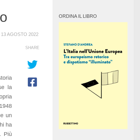
co
ORDINA IL LIBRO
O
13 AGOSTO 2022
SHARE
toria
se la
opria
 1948
ce un
chi ha
. Più