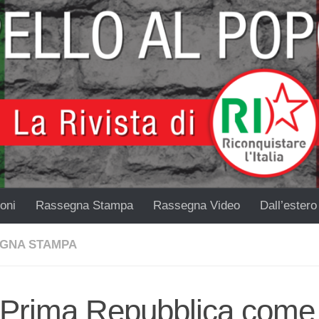
oni
Rassegna Stampa
Rassegna Video
Dall’estero
GNA STAMPA
 Prima Repubblica come