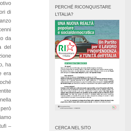
motivo
PERCHÉ RICONQUISTARE
ri di
L’ITALIA?
manzo
cenni
to da
à del
zione
o, ha
e era
soché
ntite
ella
 però
iamo
ufi –
CERCA NEL SITO