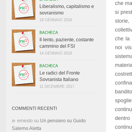
che mat
Liberalismo, capitalismo e
si pres
sovranismo
18 GENNAIO 2018
storie
collett
BACHECA
che la 
Il lento, paziente, costante
cammino del FSI
noi vis
14 GENNAIO 2018
sistema
materia
BACHECA
Le radici del Fronte
costret
Sovranista Italiano
confin
11 DICEMBRE 2017
bandito
spogli
COMMENTI RECENTI
contin
dentro
ernesto
su
Un pensiero su Guido
continu
Salerno Aletta