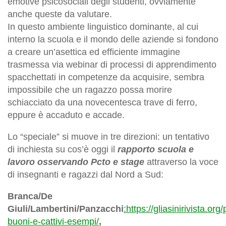
emotive psicosociali degli studenti, ovviamente
anche queste da valutare.
In questo ambiente linguistico dominante, al cui
interno la scuola e il mondo delle aziende si fondono
a creare un’asettica ed efficiente immagine
trasmessa via webinar di processi di apprendimento
spacchettati in competenze da acquisire, sembra
impossibile che un ragazzo possa morire
schiacciato da una novecentesca trave di ferro,
eppure è accaduto e accade.
Lo “speciale” si muove in tre direzioni: un tentativo
di inchiesta su cos’è oggi il
rapporto scuola e
lavoro osservando Pcto e stage
attraverso la voce
di insegnanti e ragazzi dal Nord a Sud:
Branca/De
Giuli/Lambertini/Panzacchi
:https://gliasinirivista.org/
buoni-e-cattivi-esempi/
,