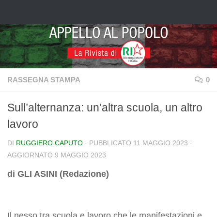
Salta al contenuto
RASSEGNA STAMPA
0
Sull’alternanza: un’altra scuola, un altro
lavoro
DI
RUGGIERO CAPUTO
· PUBBLICATO
11 MAGGIO 2023
·
AGGIORNATO
9 MAGGIO 2023
di GLI ASINI (Redazione)
Il nesso tra scuola e lavoro che le manifestazioni e