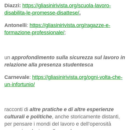
Diazzi:
https://gliasinirivista.org/scuola-lavoro-
disabilita-le-promesse-disattese/
,
Antonelli
:
https://gliasinirivista.org/ragazze-e-
formazione-professionale/
;
un
approfondimento sulla sicurezza sul lavoro in
relazione alla presenza studentesca
Carnevale
:
https://gliasinirivista.org/ogni-volta-che-
un-infortunio/
racconti di
altre pratiche e di altre esperienze
culturali e politiche
, anche storicamente distanti,
per pensare i mondi del lavoro e dell’operosità