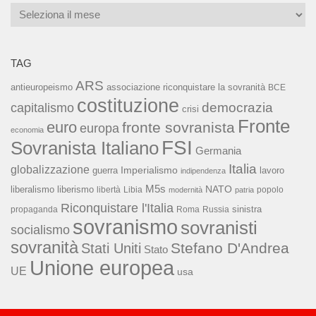
Archivi
TAG
ARS
associazione riconquistare la sovranità
antieuropeismo
BCE
costituzione
capitalismo
democrazia
crisi
Fronte
euro
fronte sovranista
europa
economia
FSI
Sovranista Italiano
Germania
Italia
globalizzazione
Imperialismo
lavoro
guerra
indipendenza
M5s
NATO
liberalismo
liberismo
libertà
Libia
popolo
modernità
patria
Riconquistare l'Italia
sinistra
propaganda
Roma
Russia
sovranismo
sovranisti
socialismo
sovranità
Stefano D'Andrea
Stati Uniti
Stato
Unione europea
UE
usa