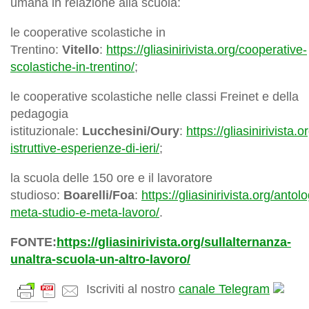
umana in relazione alla scuola:
le cooperative scolastiche in
Trentino:
Vitello
:
https://gliasinirivista.org/cooperative-
scolastiche-in-trentino/
;
le cooperative scolastiche nelle classi Freinet e della
pedagogia
istituzionale:
Lucchesini/Oury
:
https://gliasinirivista.
istruttive-esperienze-di-ieri/
;
la scuola delle 150 ore e il lavoratore
studioso:
Boarelli/Foa
:
https://gliasinirivista.org/antolo
meta-studio-e-meta-lavoro/
.
FONTE:
https://gliasinirivista.org/sullalternanza-
unaltra-scuola-un-altro-lavoro/
Iscriviti al nostro
canale Telegram