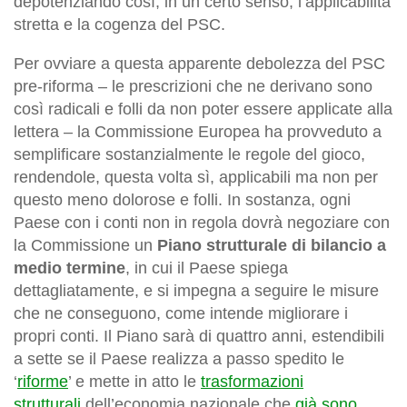
depotenziando così, in un certo senso, l’applicabilità
stretta e la cogenza del PSC.
Per ovviare a questa apparente debolezza del PSC
pre-riforma – le prescrizioni che ne derivano sono
così radicali e folli da non poter essere applicate alla
lettera – la Commissione Europea ha provveduto a
semplificare sostanzialmente le regole del gioco,
rendendole, questa volta sì, applicabili ma non per
questo meno dolorose e folli. In sostanza, ogni
Paese con i conti non in regola dovrà negoziare con
la Commissione un
Piano strutturale di bilancio a
medio termine
, in cui il Paese spiega
dettagliatamente, e si impegna a seguire le misure
che ne conseguono, come intende migliorare i
propri conti. Il Piano sarà di quattro anni, estendibili
a sette se il Paese realizza a passo spedito le
‘
riforme
’ e mette in atto le
trasformazioni
strutturali
dell’economia nazionale che
già sono