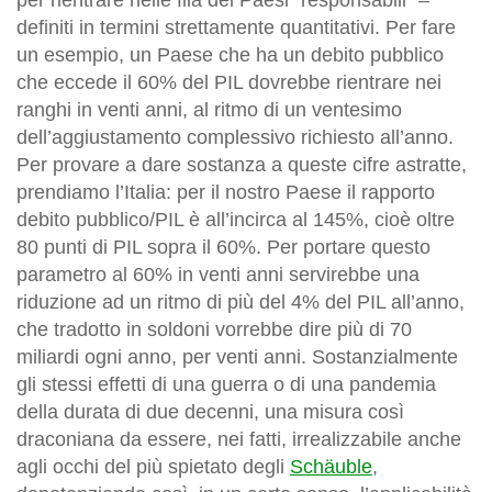
per rientrare nelle fila dei Paesi “responsabili” –
definiti in termini strettamente quantitativi. Per fare
un esempio, un Paese che ha un debito pubblico
che eccede il 60% del PIL dovrebbe rientrare nei
ranghi in venti anni, al ritmo di un ventesimo
dell’aggiustamento complessivo richiesto all’anno.
Per provare a dare sostanza a queste cifre astratte,
prendiamo l’Italia: per il nostro Paese il rapporto
debito pubblico/PIL è all’incirca al 145%, cioè oltre
80 punti di PIL sopra il 60%. Per portare questo
parametro al 60% in venti anni servirebbe una
riduzione ad un ritmo di più del 4% del PIL all’anno,
che tradotto in soldoni vorrebbe dire più di 70
miliardi ogni anno, per venti anni. Sostanzialmente
gli stessi effetti di una guerra o di una pandemia
della durata di due decenni, una misura così
draconiana da essere, nei fatti, irrealizzabile anche
agli occhi del più spietato degli
Schäuble
,