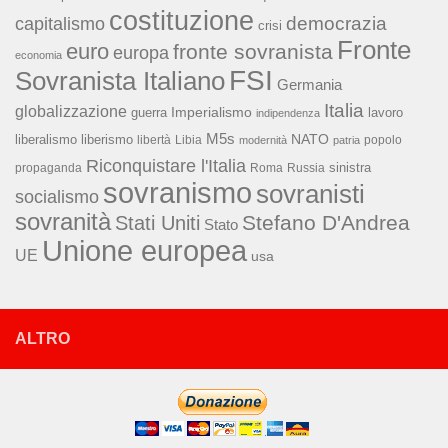
costituzione
capitalismo
democrazia
crisi
Fronte
euro
fronte sovranista
europa
economia
FSI
Sovranista Italiano
Germania
Italia
globalizzazione
Imperialismo
lavoro
guerra
indipendenza
M5s
NATO
liberalismo
liberismo
libertà
Libia
popolo
modernità
patria
Riconquistare l'Italia
sinistra
propaganda
Roma
Russia
sovranismo
sovranisti
socialismo
sovranità
Stefano D'Andrea
Stati Uniti
Stato
Unione europea
UE
usa
ALTRO