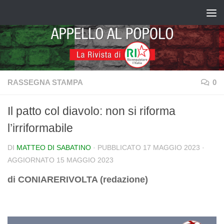
Salta al contenuto
RASSEGNA STAMPA
0
Il patto col diavolo: non si riforma
l’irriformabile
DI
MATTEO DI SABATINO
· PUBBLICATO
17 MAGGIO 2023
·
AGGIORNATO
15 MAGGIO 2023
di CONIARERIVOLTA (redazione)