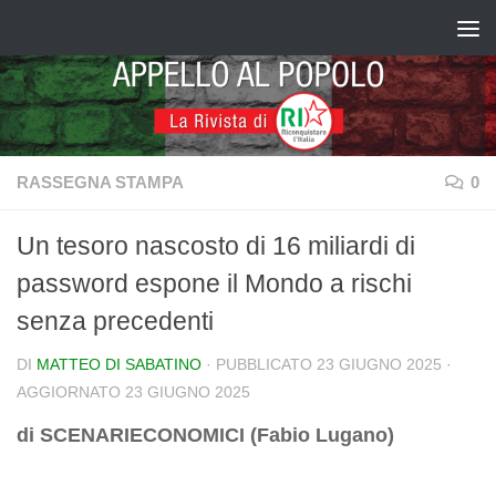
Salta al contenuto
RASSEGNA STAMPA
0
Un tesoro nascosto di 16 miliardi di
password espone il Mondo a rischi
senza precedenti
DI
MATTEO DI SABATINO
· PUBBLICATO
23 GIUGNO 2025
·
AGGIORNATO
23 GIUGNO 2025
di SCENARIECONOMICI (Fabio Lugano)