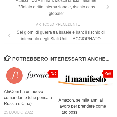
Attacchi USA in Iran, Mosca lancia l’allarme:
“Violato diritto internazionale, rischio caos
globale”
ARTICOLO PRECEDENTE
Sei giorni di guerra tra Israele e Iran: il rischio di
intervento degli Stati Uniti – AGGIORNATO
POTREBBERO INTERESSARTI ANCHE...
0
0
AfriCom ha un nuovo
comandante (che pensa a
Amazon, seimila anni al
Russia e Cina)
lavoro per prendere come
il tuo boss
25 LUGLIO 2022