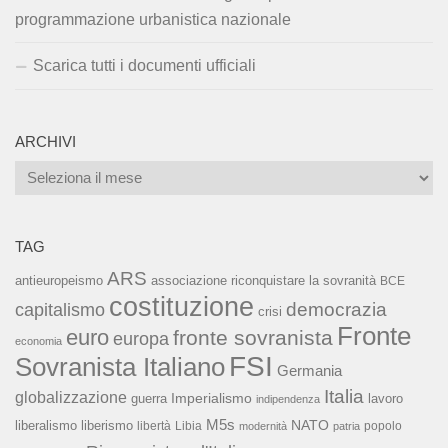
programmazione urbanistica nazionale
Scarica tutti i documenti ufficiali
ARCHIVI
Archivi
TAG
ARS
associazione riconquistare la sovranità
antieuropeismo
BCE
costituzione
capitalismo
democrazia
crisi
Fronte
euro
fronte sovranista
europa
economia
FSI
Sovranista Italiano
Germania
Italia
globalizzazione
Imperialismo
lavoro
guerra
indipendenza
M5s
NATO
liberalismo
liberismo
libertà
Libia
popolo
modernità
patria