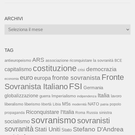
ARCHIVI
Archivi
TAG
ARS
associazione riconquistare la sovranità
antieuropeismo
BCE
costituzione
capitalismo
democrazia
crisi
Fronte
euro
fronte sovranista
europa
economia
FSI
Sovranista Italiano
Germania
Italia
globalizzazione
Imperialismo
lavoro
guerra
indipendenza
M5s
NATO
liberalismo
liberismo
libertà
Libia
popolo
modernità
patria
Riconquistare l'Italia
sinistra
propaganda
Roma
Russia
sovranismo
sovranisti
socialismo
sovranità
Stefano D'Andrea
Stati Uniti
Stato