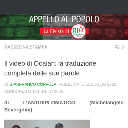
Salta al contenuto
RASSEGNA STAMPA
0
Il video di Ocalan: la traduzione
completa delle sue parole
DI
GIANFRANCO COPPOLA
· PUBBLICATO
11 LUGLIO 2025
·
AGGIORNATO
10 LUGLIO 2025
di L’ANTIDIPLOMATICO (Michelangelo
Severgnini)