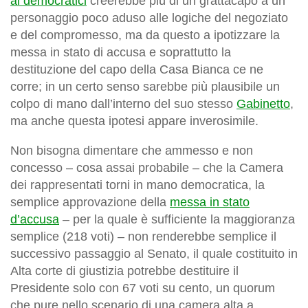
ai democratici
creerebbe più di un grattacapo a un
personaggio poco aduso alle logiche del negoziato
e del compromesso, ma da questo a ipotizzare la
messa in stato di accusa e soprattutto la
destituzione del capo della Casa Bianca ce ne
corre; in un certo senso sarebbe più plausibile un
colpo di mano dall’interno del suo stesso
Gabinetto
,
ma anche questa ipotesi appare inverosimile.
Non bisogna dimentare che ammesso e non
concesso – cosa assai probabile – che la Camera
dei rappresentati torni in mano democratica, la
semplice approvazione della
messa in stato
d’accusa
– per la quale è sufficiente la maggioranza
semplice (218 voti) – non renderebbe semplice il
successivo passaggio al Senato, il quale costituito in
Alta corte di giustizia potrebbe destituire il
Presidente solo con 67 voti su cento, un quorum
che pure nello scenario di una camera alta a