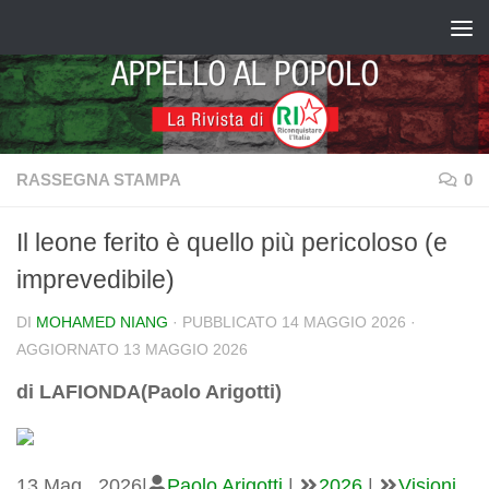
Salta al contenuto
RASSEGNA STAMPA
0
Il leone ferito è quello più pericoloso (e
imprevedibile)
DI
MOHAMED NIANG
· PUBBLICATO
14 MAGGIO 2026
·
AGGIORNATO
13 MAGGIO 2026
di LAFIONDA(Paolo Arigotti)
13 Mag , 2026
|
Paolo Arigotti
|
2026
|
Visioni