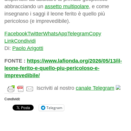
abbracciando un
assetto multipolare
, e come
insegnano i saggi il leone ferito è quello più
pericoloso (e imprevedibile).
Facebook
Twitter
WhatsApp
Telegram
Copy
Link
Condividi
Di:
Paolo Arigotti
FONTE :
https://www.lafionda.org/2026/05/13/il-
leone-ferito-e-quello-piu-pericoloso-e-
imprevedibile/
Iscriviti al nostro
canale Telegram
Condividi:
Telegram