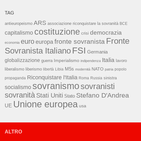
TAG
ARS
associazione riconquistare la sovranità
antieuropeismo
BCE
costituzione
capitalismo
democrazia
crisi
Fronte
euro
fronte sovranista
europa
economia
FSI
Sovranista Italiano
Germania
Italia
globalizzazione
Imperialismo
lavoro
guerra
indipendenza
M5s
NATO
liberalismo
liberismo
libertà
Libia
popolo
modernità
patria
Riconquistare l'Italia
sinistra
propaganda
Roma
Russia
sovranismo
sovranisti
socialismo
sovranità
Stefano D'Andrea
Stati Uniti
Stato
Unione europea
UE
usa
ALTRO