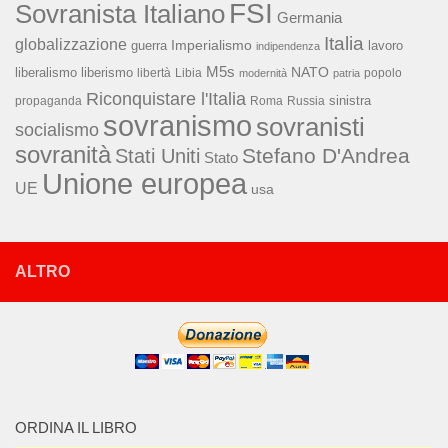
FSI
Sovranista Italiano
Germania
Italia
globalizzazione
Imperialismo
lavoro
guerra
indipendenza
M5s
NATO
liberalismo
liberismo
libertà
Libia
popolo
modernità
patria
Riconquistare l'Italia
sinistra
propaganda
Roma
Russia
sovranismo
sovranisti
socialismo
sovranità
Stefano D'Andrea
Stati Uniti
Stato
Unione europea
UE
usa
ALTRO
ORDINA IL LIBRO