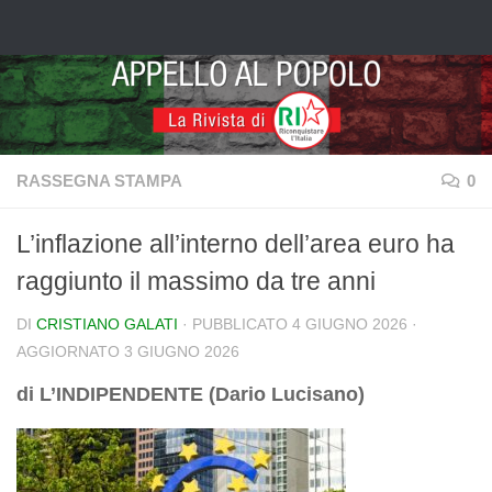
Salta al contenuto
RASSEGNA STAMPA
0
L’inflazione all’interno dell’area euro ha
raggiunto il massimo da tre anni
DI
CRISTIANO GALATI
· PUBBLICATO
4 GIUGNO 2026
·
AGGIORNATO
3 GIUGNO 2026
di L’INDIPENDENTE (Dario Lucisano)