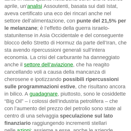
aprile, un’
analisi
Assoutenti, basata sui dati Istat,
aveva certificato una eco dei rincari anche nel
settore dell’alimentazione, con
punte del 21,5% per
le melanzane
; è l’effetto della guerra israelo-
statunitense in Asia Occidentale e del conseguente
blocco dello Stretto di Hormuz da parte dell’Iran, che
sta avendo ripercussioni generali sull’intera
economia. La crisi del carburante ha danneggiato
anche il
settore dell’aviazione
, che ha reagito
cancellando voli a causa della mancanza di
cherosene e ipotizzando
possibili ripercussioni
sulle programmazioni estive
, che risultano ancora
in bilico. A
guadagnare
, piuttosto, sono le cosiddette
“Big Oil” – i colossi dell’industria petrolifera – che
con l’aumento del prezzo del petrolio sono state al
centro di una selvaggia
speculazione sul lato
finanziario
raggiungendo incrementi stellari
nelle
azioni
; assieme a esse, anche le aziende