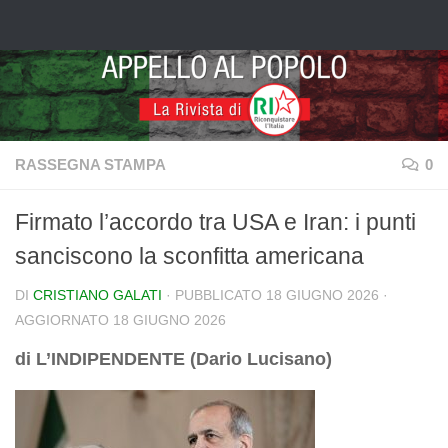
Salta al contenuto
RASSEGNA STAMPA
0
Firmato l’accordo tra USA e Iran: i punti
sanciscono la sconfitta americana
DI
CRISTIANO GALATI
· PUBBLICATO
18 GIUGNO 2026
·
AGGIORNATO
18 GIUGNO 2026
di L’INDIPENDENTE (Dario Lucisano)