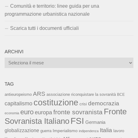
Comunità e territorio: linee guida per una
programmazione urbanistica nazionale
Scarica tutti i documenti ufficiali
ARCHIVI
Archivi
TAG
ARS
associazione riconquistare la sovranità
antieuropeismo
BCE
costituzione
capitalismo
democrazia
crisi
Fronte
euro
fronte sovranista
europa
economia
FSI
Sovranista Italiano
Germania
Italia
globalizzazione
Imperialismo
lavoro
guerra
indipendenza