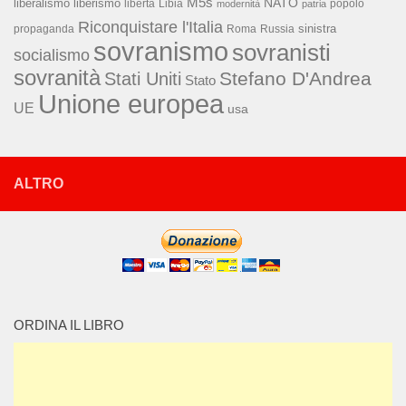
M5s
NATO
liberalismo
liberismo
libertà
Libia
popolo
modernità
patria
Riconquistare l'Italia
sinistra
propaganda
Roma
Russia
sovranismo
sovranisti
socialismo
sovranità
Stefano D'Andrea
Stati Uniti
Stato
Unione europea
UE
usa
ALTRO
ORDINA IL LIBRO