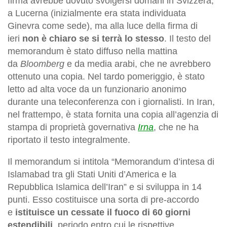
firma avrebbe dovuto svolgersi domani in Svizzera,
a Lucerna (inizialmente era stata individuata
Ginevra come sede), ma alla luce della firma di
ieri
non è chiaro se si terrà lo stesso
. Il testo del
memorandum è stato diffuso nella mattina
da
Bloomberg
e da media arabi, che ne avrebbero
ottenuto una copia. Nel tardo pomeriggio, è stato
letto ad alta voce da un funzionario anonimo
durante una teleconferenza con i giornalisti. In Iran,
nel frattempo, è stata fornita una copia all’agenzia di
stampa di proprietà governativa
Irna
, che ne ha
riportato il testo integralmente.
Il memorandum si intitola “Memorandum d’intesa di
Islamabad tra gli Stati Uniti d’America e la
Repubblica Islamica dell’Iran” e si sviluppa in 14
punti. Esso costituisce una sorta di pre-accordo
e
istituisce un cessate il fuoco di 60 giorni
estendibili
, periodo entro cui le rispettive