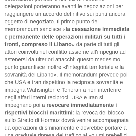
delegazioni porteranno avanti le negoziazioni per
raggiungere un accordo definitivo sui punti ancora
oggetto di negoziato. Il primo punto del
memorandum sancisce «
la cessazione immediata
e permanente delle operazioni militari su tutti i
fronti, compreso il Libano
» da parte di tutti gli
attori coinvolti nel conflitto assieme all’impegno ad
astenersi da ulteriori attacchi; questo medesimo
punto garantisce inoltre «l’integrità territoriale e la
sovranità del Libano». Il memorandum prevede poi
che USA e Iran rispettino la reciproca sovranità e
impegna Wahsington e Teheran a non interferire
negli affari interni reciproci. USA e Iran si
impegnano poi a
revocare immediatamente i
rispettivi blocchi marittimi
: la revoca del blocco
sullo Stretto di Hormuz dovrà venire accompagnata
da operazioni di sminamento e dovrebbe portare a
una graduale ripresa del traffico ai volumi prebellici.