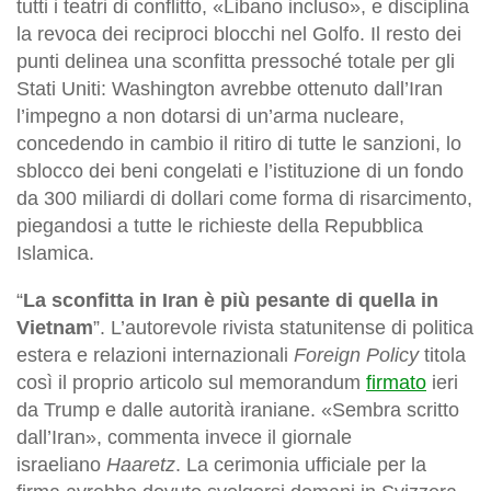
tutti i teatri di conflitto, «Libano incluso», e disciplina
la revoca dei reciproci blocchi nel Golfo. Il resto dei
punti delinea una sconfitta pressoché totale per gli
Stati Uniti: Washington avrebbe ottenuto dall’Iran
l’impegno a non dotarsi di un’arma nucleare,
concedendo in cambio il ritiro di tutte le sanzioni, lo
sblocco dei beni congelati e l’istituzione di un fondo
da 300 miliardi di dollari come forma di risarcimento,
piegandosi a tutte le richieste della Repubblica
Islamica.
“
La sconfitta in Iran è più pesante di quella in
Vietnam
”. L’autorevole rivista statunitense di politica
estera e relazioni internazionali
Foreign Policy
titola
così il proprio articolo sul memorandum
firmato
ieri
da Trump e dalle autorità iraniane. «Sembra scritto
dall’Iran», commenta invece il giornale
israeliano
Haaretz
. La cerimonia ufficiale per la