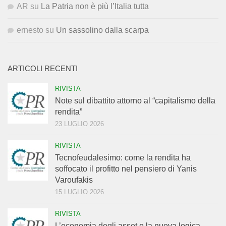
AR
su
La Patria non è più l’Italia tutta
ernesto
su
Un sassolino dalla scarpa
ARTICOLI RECENTI
RIVISTA
Note sul dibattito attorno al “capitalismo della
rendita”
23 LUGLIO 2026
RIVISTA
Tecnofeudalesimo: come la rendita ha
soffocato il profitto nel pensiero di Yanis
Varoufakis
15 LUGLIO 2026
RIVISTA
L’economia degli asset e la nuova logica