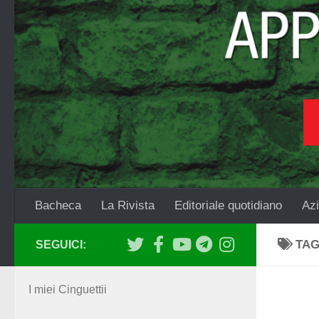
Salta al contenuto
Bacheca
La Rivista
Editoriale quotidiano
Azi
TA
SEGUICI:
I miei Cinguettii