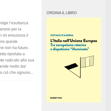
ORDINA IL LIBRO
olge l’esultanza
lamore per la
on mi emoziona il
tane queste
he non ha futuro.
tta riportata a
te radicato alla sua
pende molto dal
 ciò che ognuno...