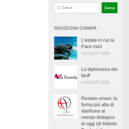
Ricerca
per:
RASSEGNA STAMPA
L’estate in cui la
Pace morì
4 AGOSTO 2026
La diplomazia del
bluff
4 AGOSTO 2026
Restare umani: la
forma più alta di
ribellione al
mondo distopico
di oggi (di Alberto