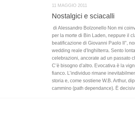
11 MAGGIO 2011
Nostalgici e sciacalli
di Alessandro Bolzonello Non mi coinv
per la morte di Bin Laden, neppure il c
beatificazione di Giovanni Paolo II°, n
wedding reale d'Inghilterra. Sento lon
celebrazioni, ancorate ad un passato c
C’è bisogno d'altro. Evocativa è la vigne
fianco. L’individuo rimane inevitabilmen
storia e, come sostiene W.B. Arthur, di
cammino (path dependance). È decisivo