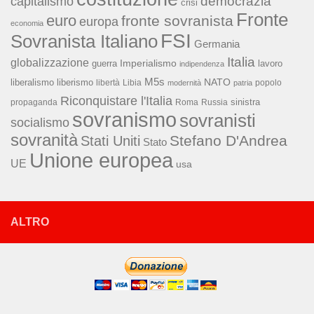
capitalismo
democrazia
crisi
Fronte
euro
fronte sovranista
europa
economia
FSI
Sovranista Italiano
Germania
Italia
globalizzazione
Imperialismo
lavoro
guerra
indipendenza
M5s
NATO
liberalismo
liberismo
libertà
Libia
popolo
modernità
patria
Riconquistare l'Italia
sinistra
propaganda
Roma
Russia
sovranismo
sovranisti
socialismo
sovranità
Stefano D'Andrea
Stati Uniti
Stato
Unione europea
UE
usa
ALTRO