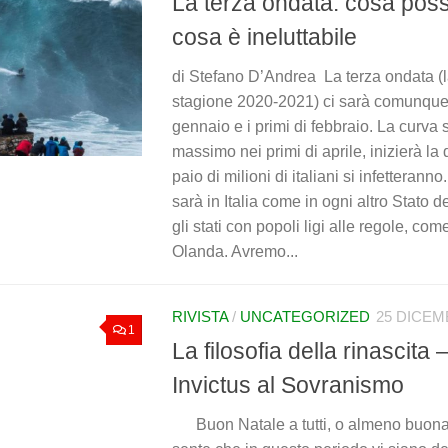
La terza ondata: cosa pos
cosa è ineluttabile
di Stefano D’Andrea La terza ondata (
stagione 2020-2021) ci sarà comunque e
gennaio e i primi di febbraio. La curva s
massimo nei primi di aprile, inizierà la 
paio di milioni di italiani si infetterann
sarà in Italia come in ogni altro Stato
gli stati con popoli ligi alle regole, co
Olanda. Avremo...
RIVISTA
/
UNCATEGORIZED
25 DICEM
1
La filosofia della rinascita 
Invictus al Sovranismo
Buon Natale a tutti, o almeno buona