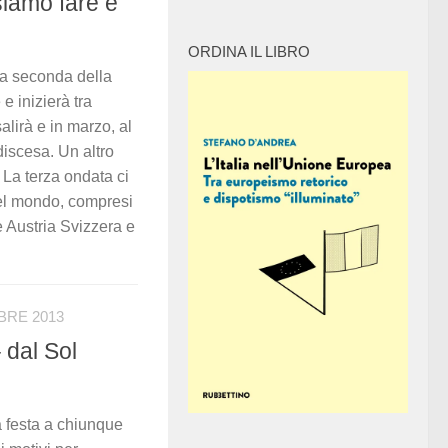
siamo fare e
ORDINA IL LIBRO
la seconda della
 inizierà tra
alirà e in marzo, al
discesa. Un altro
o. La terza ondata ci
 del mondo, compresi
me Austria Svizzera e
BRE 2013
– dal Sol
 festa a chiunque