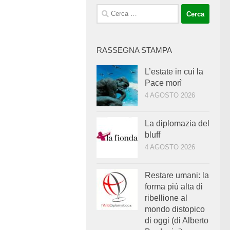
Ricerca
per:
RASSEGNA STAMPA
L’estate in cui la
Pace morì
4 AGOSTO 2026
La diplomazia del
bluff
4 AGOSTO 2026
Restare umani: la
forma più alta di
ribellione al
mondo distopico
di oggi (di Alberto