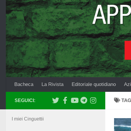
Salta al contenuto
Bacheca
La Rivista
Editoriale quotidiano
Azi
TA
SEGUICI:
I miei Cinguettii