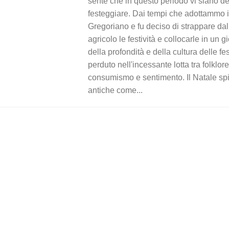
sente che in questo periodo vi siano de
festeggiare. Dai tempi che adottammo i
Gregoriano e fu deciso di strappare dal
agricolo le festività e collocarle in un 
della profondità e della cultura delle f
perduto nell'incessante lotta tra folklore
consumismo e sentimento. Il Natale spicc
antiche come...