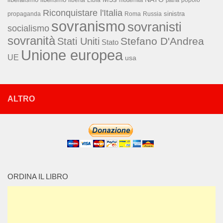
libertà
Libia
modernità
patria
Riconquistare l'Italia
sinistra
propaganda
Roma
Russia
sovranismo
sovranisti
socialismo
sovranità
Stefano D'Andrea
Stati Uniti
Stato
Unione europea
UE
usa
ALTRO
ORDINA IL LIBRO