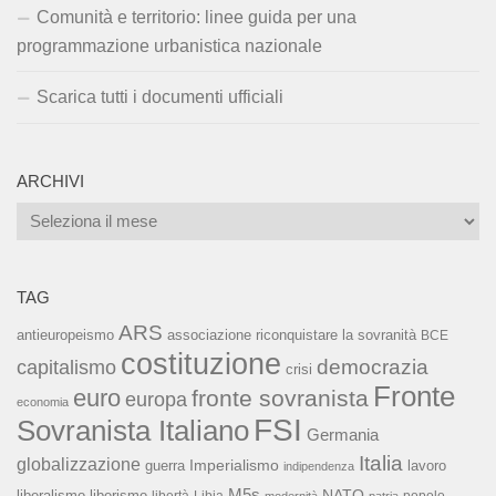
Comunità e territorio: linee guida per una
programmazione urbanistica nazionale
Scarica tutti i documenti ufficiali
ARCHIVI
Archivi
TAG
ARS
associazione riconquistare la sovranità
antieuropeismo
BCE
costituzione
capitalismo
democrazia
crisi
Fronte
euro
fronte sovranista
europa
economia
FSI
Sovranista Italiano
Germania
Italia
globalizzazione
Imperialismo
lavoro
guerra
indipendenza
M5s
NATO
liberalismo
liberismo
popolo