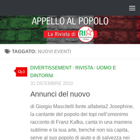
Salta al contenuto
TAGGATO:
NUOVI EVENTI
DIVERTISSEMENT
/
RIVISTA
/
UOMO E
0
DINTORNI
31 DICEMBRE 2010
Annunci del nuovo
di Giorgio Mascitelli fonte alfabeta2 Josephine,
la cantante del popolo dei topi nell’omonimo
racconto di Franz Kafka, canta in una maniera
sublime e la sua arte, benché non sia capita,
serve al suo popolo di aiuto e di salvezza nei