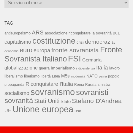
Archivi
TAG
ARS
associazione riconquistare la sovranità
antieuropeismo
BCE
costituzione
capitalismo
democrazia
crisi
Fronte
euro
fronte sovranista
europa
economia
FSI
Sovranista Italiano
Germania
Italia
globalizzazione
Imperialismo
lavoro
guerra
indipendenza
M5s
NATO
liberalismo
liberismo
libertà
Libia
popolo
modernità
patria
Riconquistare l'Italia
sinistra
propaganda
Roma
Russia
sovranismo
sovranisti
socialismo
sovranità
Stefano D'Andrea
Stati Uniti
Stato
Unione europea
UE
usa