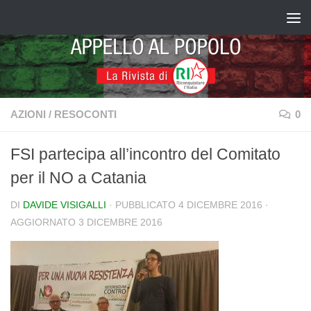
Salta al contenuto
AZIONI
/
RESOCONTI
0
FSI partecipa all’incontro del Comitato
per il NO a Catania
DI
DAVIDE VISIGALLI
· PUBBLICATO
4 DICEMBRE 2016
·
AGGIORNATO
3 DICEMBRE 2016