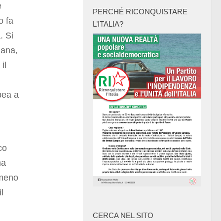
e
PERCHÉ RICONQUISTARE
o fa
L’ITALIA?
. Si
iana,
il
pea a
co
ma
 meno
l
CERCA NEL SITO