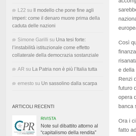
accompa
sarebbe
L22
su
Il modello che pone fine agli
imperi: come il denaro muore prima della
naziona
caduta delle nazioni
europea
Simone Garilli
su
Una tesi forte:
Così qu
l’instabilità istituzionale come effetto
finanza
collaterale della democrazia sostanziale
risanat
AR
su
La Patria non è più l’Italia tutta
e della
Renzi d
ernesto
su
Un sassolino dalla scarpa
futuro 
opera d
banca s
ARTICOLI RECENTI
RIVISTA
Ora i c
Note sul dibattito attorno al
fatto a
“capitalismo della rendita”