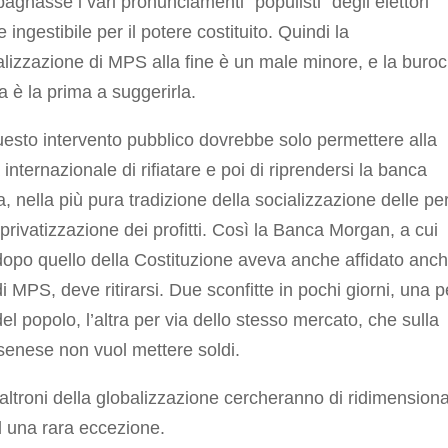
gnasse i vari pronunciamenti “populisti” degli elettori
 ingestibile per il potere costituito. Quindi la
lizzazione di MPS alla fine è un male minore, e la buroc
 è la prima a suggerirla.
esto intervento pubblico dovrebbe solo permettere alla
 internazionale di rifiatare e poi di riprendersi la banca
a, nella più pura tradizione della socializzazione delle pe
 privatizzazione dei profitti. Così la Banca Morgan, a cui
opo quello della Costituzione aveva anche affidato anche
di MPS, deve ritirarsi. Due sconfitte in pochi giorni, una p
el popolo, l’altra per via dello stesso mercato, che sulla
enese non vuol mettere soldi.
ialtroni della globalizzazione cercheranno di ridimensiona
d una rara eccezione.