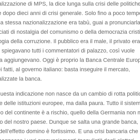
lizzazione di MPS, la dice lunga sulla crisi delle politich
te dopo dieci anni di crisi generale. Solo fino a poco temp
la stessa nazionalizzazione era tabù, guai a pronunciarla
ciati di nostalgia del comunismo o della democrazia crist
gia della corruzione. Il pubblico era il male, il privato era 
 spiegavano tutti i commentatori di palazzo, così vuole
pa aggiungevano. Oggi è proprio la Banca Centrale Euro
ei fatti, al governo italiano: basta inseguire il mercato,
lizzate la banca.
uesta indicazione non nasce da un cambio di rotta politi
e delle istituzioni europee, ma dalla paura. Tutto il siste
o del continente è a rischio, quello della Germania non
lo del nostro paese. Dunque se salta una grande banca, i
dell’effetto domino è fortissimo. E una crisi bancaria che