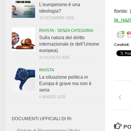
L’europeismo è una
fonte
:
ideologia?
15 DICEMBRE 2025
la_naz
RIVISTA
/
SENZA CATEGORIA
Sulla natura del diritto
internazionale (e dell’Unione
Condividi:
europea)
21 AGOSTO 2025
RIVISTA
La situazione politica in
Europa è grave ma non è
seria
6 MARZO 2025
DOCUMENTI UFFICIALI DI RI
PO
Statuto di Riconquistare l’Italia