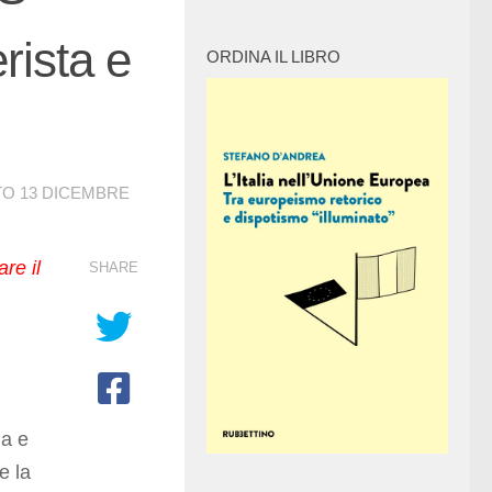
erista e
ORDINA IL LIBRO
TO
13 DICEMBRE
re il
SHARE
ia e
e la