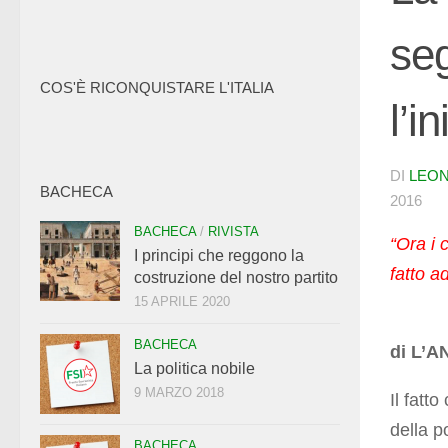
seg
COS'È RICONQUISTARE L'ITALIA
l’i
DI
LEON
BACHECA
2016
BACHECA
/
RIVISTA
“Ora i 
I principi che reggono la
fatto a
costruzione del nostro partito
15 APRILE 2020
BACHECA
di L’A
La politica nobile
9 MARZO 2018
Il fatt
della p
BACHECA