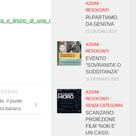
AZIONI
/
RESOCONTI
RI-PARTIAMO
sta_e_linizio_di_una_nuova_storia/6121_18187/
DA GENOVA
12 GIUGNO 2023
AZIONI
/
RESOCONTI
EVENTO
“SOVRANITA’ O
SUDDITANZA”
11 GENNAIO 2023
CESSIVO
AZIONI
/
RESOCONTI
/
e: il punto
SENZA CATEGORIA
ra italiana
SCANZANO:
PROIEZIONE
FILM “NON E’
UN CASO,