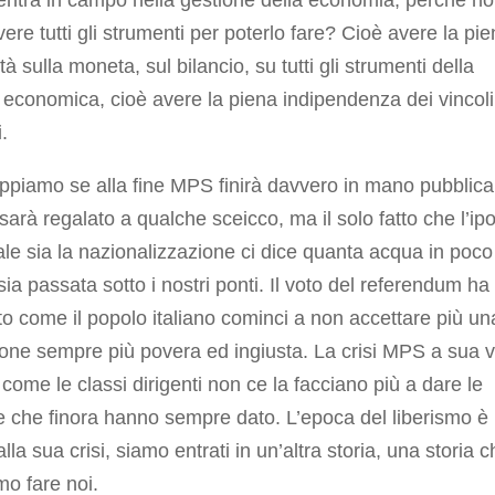
ientra in campo nella gestione della economia, perché n
ere tutti gli strumenti per poterlo fare? Cioè avere la pi
tà sulla moneta, sul bilancio, su tutti gli strumenti della
a economica, cioè avere la piena indipendenza dei vincoli
.
piamo se alla fine MPS finirà davvero in mano pubblica
sarà regalato a qualche sceicco, ma il solo fatto che l’ipo
ale sia la nazionalizzazione ci dice quanta acqua in poco
ia passata sotto i nostri ponti. Il voto del referendum ha
o come il popolo italiano cominci a non accettare più un
one sempre più povera ed ingiusta. La crisi MPS a sua v
come le classi dirigenti non ce la facciano più a dare le
e che finora hanno sempre dato. L’epoca del liberismo è
alla sua crisi, siamo entrati in un’altra storia, una storia 
o fare noi.