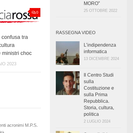
MORO”
25 OTTOBRE 2022
0
RASSEGNA VIDEO
 confusa tra
cultura
L’indipendenza
informatica
 ministri choc
13 DICEMBRE 2024
IO 2023
Il Centro Studi
sulla
Costituzione e
sulla Prima
Repubblica.
Storia, cultura,
politica
2 LUGLIO 2024
uenti acronimi M.P.S.
tà ,