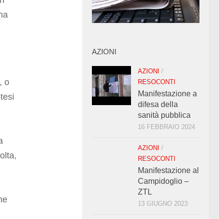
on
ena
AZIONI
AZIONI
/
, o
RESOCONTI
Manifestazione a
tesi
difesa della
sanità pubblica
16 FEBBRAIO 2024
a
AZIONI
/
olta,
RESOCONTI
Manifestazione al
Campidoglio –
ZTL
che
13 GIUGNO 2023