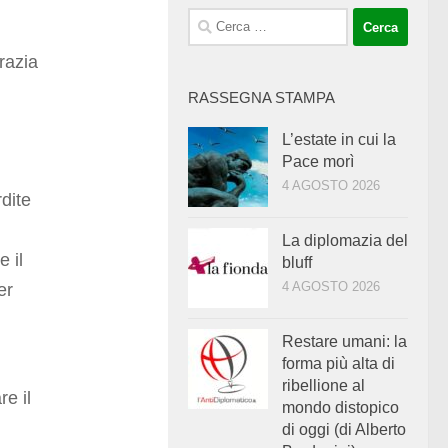
Ricerca
per:
razia
RASSEGNA STAMPA
L’estate in cui la
Pace morì
4 AGOSTO 2026
rdite
La diplomazia del
 il
bluff
4 AGOSTO 2026
er
Restare umani: la
forma più alta di
ribellione al
re il
mondo distopico
di oggi (di Alberto