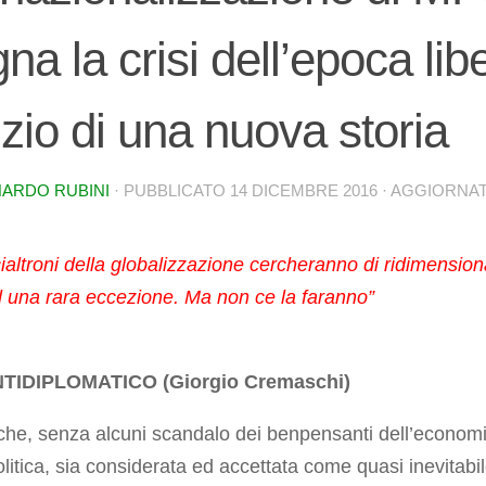
na la crisi dell’epoca lib
nizio di una nuova storia
ARDO RUBINI
· PUBBLICATO
14 DICEMBRE 2016
· AGGIORNA
cialtroni della globalizzazione cercheranno di ridimensiona
d una rara eccezione. Ma non ce la faranno”
NTIDIPLOMATICO (Giorgio Cremaschi)
o che, senza alcuni scandalo dei benpensanti dell’econom
olitica, sia considerata ed accettata come quasi inevitabil