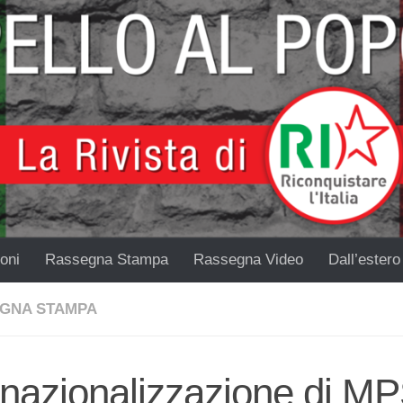
oni
Rassegna Stampa
Rassegna Video
Dall’estero
GNA STAMPA
 nazionalizzazione di M