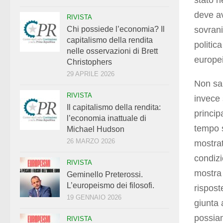
stato r
deve av
RIVISTA
sovrani
Chi possiede l’economia? Il
capitalismo della rendita
politic
nelle osservazioni di Brett
europei
Christophers
29 APRILE 2026
Non sap
RIVISTA
invece 
Il capitalismo della rendita:
princip
l’economia inattuale di
tempo s
Michael Hudson
26 MARZO 2026
mostrat
condizi
RIVISTA
mostra 
Geminello Preterossi.
L’europeismo dei filosofi.
rispost
19 GENNAIO 2026
giunta 
possiam
RIVISTA