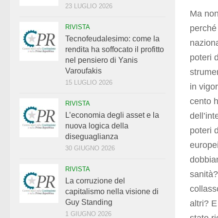
23 LUGLIO 2026
Ma non 
perché 
RIVISTA
Tecnofeudalesimo: come la
naziona
rendita ha soffocato il profitto
poteri 
nel pensiero di Yanis
Varoufakis
strumen
15 LUGLIO 2026
in vigo
cento h
RIVISTA
dell’in
L’economia degli asset e la
nuova logica della
poteri d
diseguaglianza
europei
30 GIUGNO 2026
dobbiam
RIVISTA
sanità?
La corruzione del
collass
capitalismo nella visione di
Guy Standing
altri? 
1 GIUGNO 2026