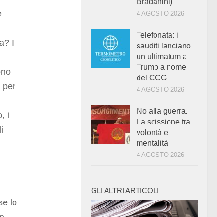
Bradanini)
e
4 AGOSTO 2026
Telefonata: i
a? I
sauditi lanciano
un ultimatum a
Trump a nome
ono
del CCG
a per
4 AGOSTO 2026
No alla guerra.
, i
La scissione tra
li
volontà e
mentalità
4 AGOSTO 2026
GLI ALTRI ARTICOLI
se lo