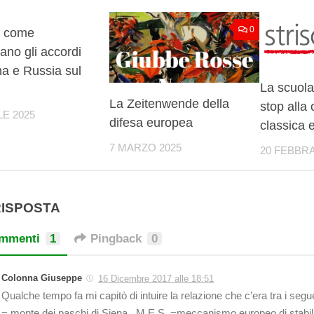
0
0
, come
ano gli accordi
a e Russia sul
La scuola
La Zeitenwende della
stop alla 
LE 2025
difesa europea
classica e
7 MARZO 2025
20 FEBBRA
RISPOSTA
mmenti
1
Pingback
0
Colonna Giuseppe
16 Dicembre 2017 alle 18:51
Qualche tempo fa mi capitò di intuire la relazione che c’era tra i seg
= monte dei paschi di Siena , M.E.S. =meccanismo europeo di stabili