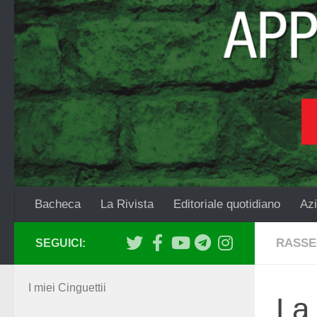
Salta al contenuto
Bacheca
La Rivista
Editoriale quotidiano
Azi
RASSE
SEGUICI:
I miei Cinguettii
La