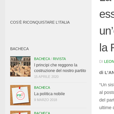
ess
COS'È RICONQUISTARE L'ITALIA
un
la 
BACHECA
BACHECA
/
RIVISTA
DI
LEON
I principi che reggono la
costruzione del nostro partito
di L’
15 APRILE 2020
“Un sis
BACHECA
al post
La politica nobile
del par
9 MARZO 2018
ultime 
BACHECA