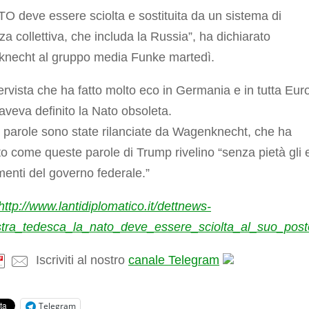
O deve essere sciolta e sostituita da un sistema di
za collettiva, che includa la Russia”, ha dichiarato
necht al gruppo media Funke martedì.
tervista che ha fatto molto eco in Germania e in tutta Eur
veva definito la Nato obsoleta.
 parole sono state rilanciate da Wagenknecht, che ha
o come queste parole di Trump rivelino “senza pietà gli e
limenti del governo federale.”
http://www.lantidiplomatico.it/dettnews-
istra_tedesca_la_nato_deve_essere_sciolta_al_suo_po
Iscriviti al nostro
canale Telegram
Telegram