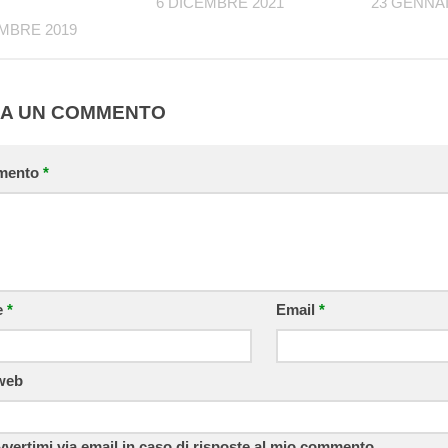
6 DICEMBRE 2021
23 GENNAI
MBRE 2019
IA UN COMMENTO
mento
*
e
*
Email
*
 web
vvertimi via email in caso di risposte al mio commento.