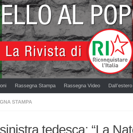
oni
Rassegna Stampa
Rassegna Video
Dall’estero
GNA STAMPA
sinistra tedesca: “La Na