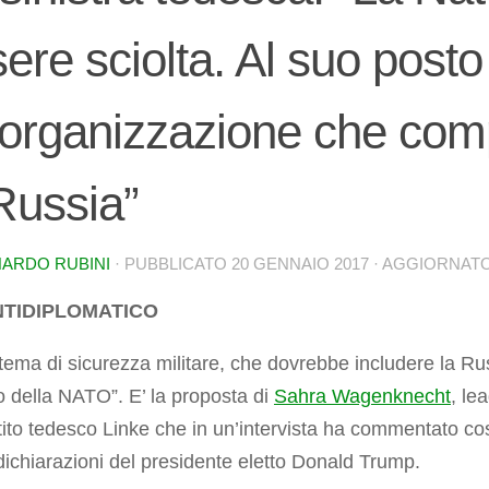
ere sciolta. Al suo posto
’organizzazione che co
Russia”
ARDO RUBINI
· PUBBLICATO
20 GENNAIO 2017
· AGGIORNAT
ANTIDIPLOMATICO
tema di sicurezza militare, che dovrebbe includere la Ru
o della NATO”. E’ la proposta di
Sahra Wagenknecht
, le
tito tedesco Linke che in un’intervista ha commentato cos
dichiarazioni del presidente eletto Donald Trump.