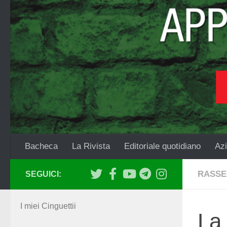
Salta al contenuto
Bacheca
La Rivista
Editoriale quotidiano
Azi
RASSE
SEGUICI:
I miei Cinguettii
La 