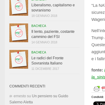
“La NAT
Liberalismo, capitalismo e
sovranismo
sicurez
18 GENNAIO 2018
Wagenk
BACHECA
Nell’in
Il lento, paziente, costante
cammino del FSI
Trump a
14 GENNAIO 2018
Queste
aggiunt
BACHECA
Le radici del Fronte
e i fal
Sovranista Italiano
11 DICEMBRE 2017
fonte:
la_sin
COMMENTI RECENTI
ernesto
su
Un pensiero su Guido
Condividi:
Salerno Aletta