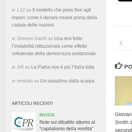
L22
su
Il modello che pone fine agli
imperi: come il denaro muore prima della
caduta delle nazioni
Simone Garilli
su
Una tesi forte:
l’instabilità istituzionale come effetto
collaterale della democrazia sostanziale
PO
AR
su
La Patria non è più l’Italia tutta
ernesto
su
Un sassolino dalla scarpa
ARTICOLI RECENTI
Giovann
RIVISTA
Smith a
Note sul dibattito attorno al
“capitalismo della rendita”
secon