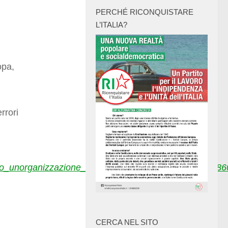
PERCHÉ RICONQUISTARE
L’ITALIA?
opa,
rrori
sto_unorganizzazione_che_comprenda_la_russia/82_186
CERCA NEL SITO