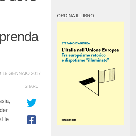
ORDINA IL LIBRO
mprenda
O
18 GENNAIO 2017
SHARE
ssia,
ader
ì le