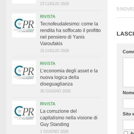
23 LUGLIO 2026
5 NOVE
RIVISTA
Tecnofeudalesimo: come la
rendita ha soffocato il profitto
LASC
nel pensiero di Yanis
Varoufakis
15 LUGLIO 2026
Com
RIVISTA
L’economia degli asset e la
nuova logica della
diseguaglianza
30 GIUGNO 2026
Nom
RIVISTA
La corruzione del
Sito
capitalismo nella visione di
Guy Standing
1 GIUGNO 2026
A