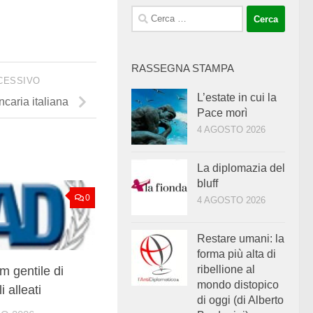
Ricerca
per:
RASSEGNA STAMPA
CESSIVO
L’estate in cui la
ncaria italiana
Pace morì
4 AGOSTO 2026
La diplomazia del
bluff
0
4 AGOSTO 2026
Restare umani: la
forma più alta di
ribellione al
m gentile di
mondo distopico
 alleati
di oggi (di Alberto