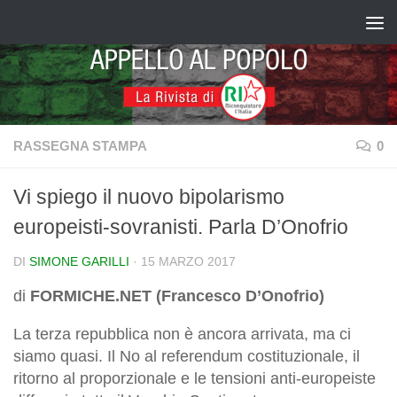
Salta al contenuto
RASSEGNA STAMPA
0
Vi spiego il nuovo bipolarismo
europeisti-sovranisti. Parla D’Onofrio
DI
SIMONE GARILLI
·
15 MARZO 2017
di
FORMICHE.NET (Francesco D’Onofrio)
La terza repubblica non è ancora arrivata, ma ci
siamo quasi. Il No al referendum costituzionale, il
ritorno al proporzionale e le tensioni anti-europeiste