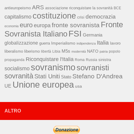
ARS
associazione riconquistare la sovranità
antieuropeismo
BCE
costituzione
capitalismo
democrazia
crisi
Fronte
euro
fronte sovranista
europa
economia
FSI
Sovranista Italiano
Germania
Italia
globalizzazione
Imperialismo
lavoro
guerra
indipendenza
M5s
NATO
liberalismo
liberismo
libertà
Libia
popolo
modernità
patria
Riconquistare l'Italia
sinistra
propaganda
Roma
Russia
sovranismo
sovranisti
socialismo
sovranità
Stefano D'Andrea
Stati Uniti
Stato
Unione europea
UE
usa
ALTRO