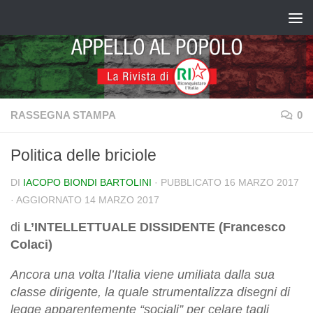
Salta al contenuto
RASSEGNA STAMPA
0
Politica delle briciole
DI
IACOPO BIONDI BARTOLINI
· PUBBLICATO
16 MARZO 2017
· AGGIORNATO
14 MARZO 2017
di
L’INTELLETTUALE DISSIDENTE (Francesco
Colaci)
Ancora una volta l’Italia viene umiliata dalla sua
classe dirigente, la quale strumentalizza disegni di
legge apparentemente “sociali” per celare tagli