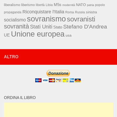
M5s
NATO
liberalismo
liberismo
libertà
Libia
popolo
modernità
patria
Riconquistare l'Italia
sinistra
propaganda
Roma
Russia
sovranismo
sovranisti
socialismo
sovranità
Stefano D'Andrea
Stati Uniti
Stato
Unione europea
UE
usa
ALTRO
ORDINA IL LIBRO