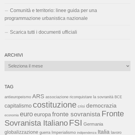
Comunità e territorio: linee guida per una
programmazione urbanistica nazionale
Scarica tutti i documenti ufficiali
ARCHIVI
Archivi
TAG
ARS
associazione riconquistare la sovranità
antieuropeismo
BCE
costituzione
capitalismo
democrazia
crisi
Fronte
euro
fronte sovranista
europa
economia
FSI
Sovranista Italiano
Germania
Italia
globalizzazione
Imperialismo
lavoro
guerra
indipendenza