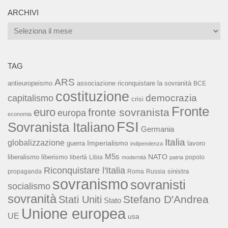
ARCHIVI
Archivi
TAG
ARS
associazione riconquistare la sovranità
antieuropeismo
BCE
costituzione
capitalismo
democrazia
crisi
Fronte
euro
fronte sovranista
europa
economia
FSI
Sovranista Italiano
Germania
Italia
globalizzazione
Imperialismo
lavoro
guerra
indipendenza
M5s
NATO
liberalismo
liberismo
libertà
Libia
popolo
modernità
patria
Riconquistare l'Italia
sinistra
propaganda
Roma
Russia
sovranismo
sovranisti
socialismo
sovranità
Stefano D'Andrea
Stati Uniti
Stato
Unione europea
UE
usa