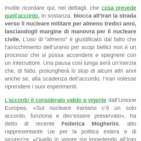
Inutile ricordare qui, nei dettagli, che
cosa prevede
quell’accordo.
In sostanza,
blocca all’Iran la strada
verso il nucleare militare per almeno tredici anni,
lasciandogli margine di manovra per il nucleare
civile.
L’uso di ”almeno” è giustificato dal fatto che
l‘arricchimento dell’uranio per scopi bellici non è un
processo che si possa accendere e spegnere con
un interruttore. Una pausa così lunga avrà un’inerzia
che, di fatto, prolungherà lo stop di alcuni altri anni
anche se, alla scadenza dell’accordo, l’Iran volesse
riprendere i suoi esperimenti.
L’accordo è considerato valido e vigente
dall’Unione
Europea. «Sul nucleare iraniano c’è un solo
accordo, funziona e dev’essere preservato», ha
detto di recente
Federica Mogherini
, alto
rappresentante Ue per la politica estera e di
sicurezza: «Quello in vigore sta impedendo all’Iran