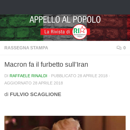
Salta al contenuto
RASSEGNA STAMPA
0
Macron fa il furbetto sull’Iran
DI
RAFFAELE RINALDI
· PUBBLICATO
28 APRILE 2018
·
AGGIORNATO
28 APRILE 2018
di
FULVIO SCAGLIONE