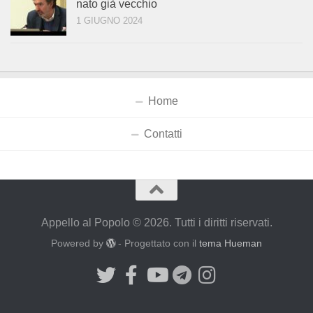
nato già vecchio
1 GIUGNO 2024
Home
Contatti
Appello al Popolo © 2026. Tutti i diritti riservati.
Powered by
- Progettato con il
tema Hueman