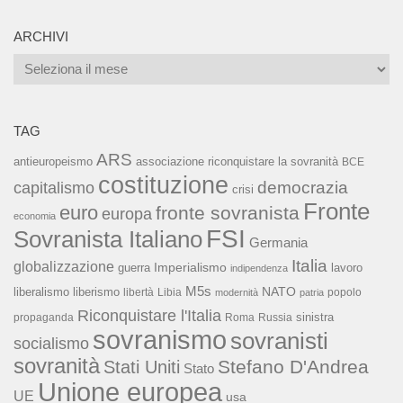
ARCHIVI
Archivi
TAG
ARS
associazione riconquistare la sovranità
antieuropeismo
BCE
costituzione
capitalismo
democrazia
crisi
Fronte
euro
fronte sovranista
europa
economia
FSI
Sovranista Italiano
Germania
Italia
globalizzazione
Imperialismo
lavoro
guerra
indipendenza
M5s
NATO
liberalismo
liberismo
libertà
Libia
popolo
modernità
patria
Riconquistare l'Italia
sinistra
propaganda
Roma
Russia
sovranismo
sovranisti
socialismo
sovranità
Stefano D'Andrea
Stati Uniti
Stato
Unione europea
UE
usa