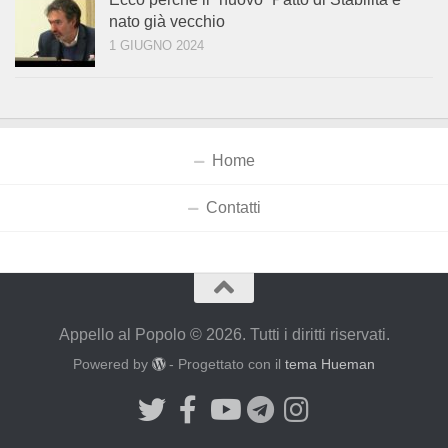
nato già vecchio
1 GIUGNO 2024
Home
Contatti
Appello al Popolo © 2026. Tutti i diritti riservati.
Powered by
- Progettato con il
tema Hueman