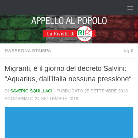
Salta al contenuto
RASSEGNA STAMPA
0
Migranti, è il giorno del decreto Salvini:
“Aquarius, dall’Italia nessuna pressione“
DI
SAVERIO SQUILLACI
· PUBBLICATO
25 SETTEMBRE 2018
·
AGGIORNATO
24 SETTEMBRE 2018