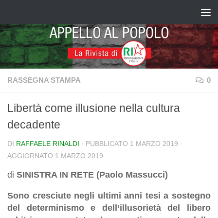
Salta al contenuto
RASSEGNA STAMPA
0
Libertà come illusione nella cultura
decadente
DI
RAFFAELE RINALDI
· PUBBLICATO
1 MARZO 2019
·
AGGIORNATO
1 MARZO 2019
di
SINISTRA IN RETE (Paolo Massucci)
Sono cresciute negli ultimi anni tesi a sostegno
del determinismo e dell’illusorietà del libero