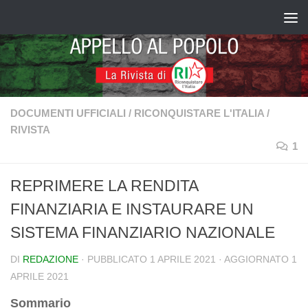
Salta al contenuto
DOCUMENTI UFFICIALI
/
RICONQUISTARE L'ITALIA
/
RIVISTA
1
REPRIMERE LA RENDITA
FINANZIARIA E INSTAURARE UN
SISTEMA FINANZIARIO NAZIONALE
DI
REDAZIONE
· PUBBLICATO
1 APRILE 2021
· AGGIORNATO
1
APRILE 2021
Sommario