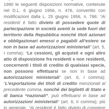
1990 le seguenti disposizioni normative, contenute
nel D.L. 6 giugno 1956, n. 476, convertito con
modificazioni dalla L. 25 giugno 1956, n. 786:
“Ai
residenti è fatto
divieto di possedere quote di
partecipazione in società aventi la sede fuori del
territorio della Repubblica nonché titoli azionari
e obbligazionari emessi o pagabili all’estero se
non in base ad autorizzazioni ministeriali
”
(art. 5,
I comma); “
Le cessioni, gli acquisti e ogni altro
atto di disposizione fra residenti e non residenti,
concernenti i titoli di credito di qualsiasi specie,
non possono effettuarsi
se non in base ad
autorizzazioni ministeriali
” (art. 6, I comma);
“
L’esportazione dei titoli di credito
menzionati al
precedente comma,
nonché dei biglietti di Stato e
di banca “nazionali”
, può effettuarsi in base ad
autorizzazioni ministeriali
“
(art. 6, II comma); più
in generale,
“Ai residenti è fatto divieto di compiere