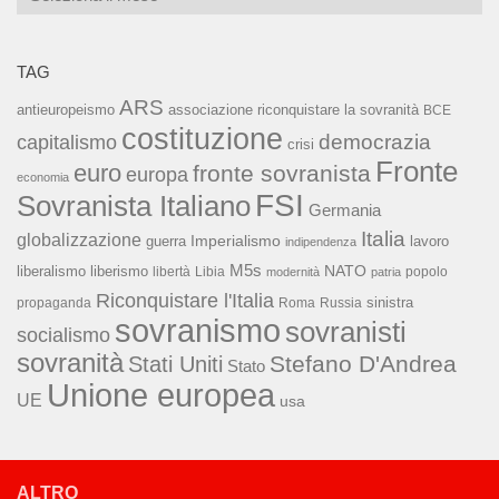
TAG
ARS
associazione riconquistare la sovranità
antieuropeismo
BCE
costituzione
capitalismo
democrazia
crisi
Fronte
euro
fronte sovranista
europa
economia
FSI
Sovranista Italiano
Germania
Italia
globalizzazione
Imperialismo
lavoro
guerra
indipendenza
M5s
NATO
liberalismo
liberismo
libertà
Libia
popolo
modernità
patria
Riconquistare l'Italia
sinistra
propaganda
Roma
Russia
sovranismo
sovranisti
socialismo
sovranità
Stefano D'Andrea
Stati Uniti
Stato
Unione europea
UE
usa
ALTRO