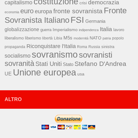
costituzione
capitalismo
democrazia
crisi
Fronte
euro
fronte sovranista
europa
economia
FSI
Sovranista Italiano
Germania
Italia
globalizzazione
Imperialismo
lavoro
guerra
indipendenza
M5s
NATO
liberalismo
liberismo
libertà
Libia
popolo
modernità
patria
Riconquistare l'Italia
sinistra
propaganda
Roma
Russia
sovranismo
sovranisti
socialismo
sovranità
Stefano D'Andrea
Stati Uniti
Stato
Unione europea
UE
usa
ALTRO