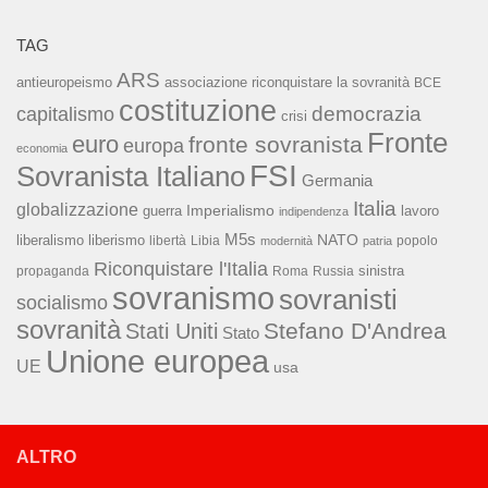
TAG
ARS
associazione riconquistare la sovranità
antieuropeismo
BCE
costituzione
capitalismo
democrazia
crisi
Fronte
euro
fronte sovranista
europa
economia
FSI
Sovranista Italiano
Germania
Italia
globalizzazione
Imperialismo
lavoro
guerra
indipendenza
M5s
NATO
liberalismo
liberismo
libertà
Libia
popolo
modernità
patria
Riconquistare l'Italia
sinistra
propaganda
Roma
Russia
sovranismo
sovranisti
socialismo
sovranità
Stefano D'Andrea
Stati Uniti
Stato
Unione europea
UE
usa
ALTRO