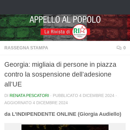
Salta al contenuto
RASSEGNA STAMPA
0
Georgia: migliaia di persone in piazza
contro la sospensione dell’adesione
all’UE
DI
RENATA PESCATORI
· PUBBLICATO
4 DICEMBRE 2024
·
AGGIORNATO
4 DICEMBRE 2024
da L’INDIPENDENTE ONLINE (Giorgia Audiello)