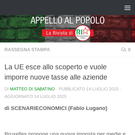
Salta al contenuto
RASSEGNA STAMPA
0
La UE esce allo scoperto e vuole
imporre nuove tasse alle aziende
DI
MATTEO DI SABATINO
· PUBBLICATO
14 LUGLIO 2025
·
AGGIORNATO
14 LUGLIO 2025
di SCENARIECONOMICI (Fabio Lugano)
Bruxelles propone una nuova imposta per medie e