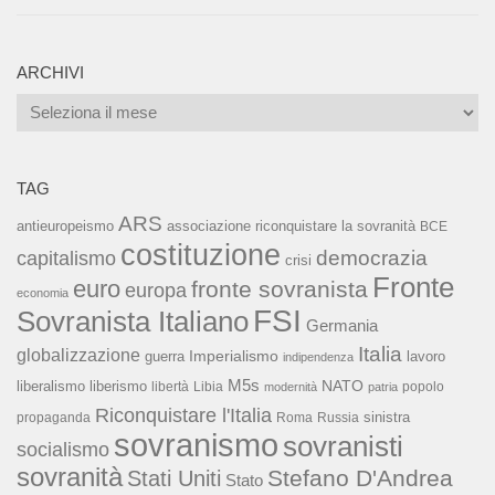
ARCHIVI
Archivi
TAG
ARS
associazione riconquistare la sovranità
antieuropeismo
BCE
costituzione
capitalismo
democrazia
crisi
Fronte
euro
fronte sovranista
europa
economia
FSI
Sovranista Italiano
Germania
Italia
globalizzazione
Imperialismo
lavoro
guerra
indipendenza
M5s
NATO
liberalismo
liberismo
libertà
Libia
popolo
modernità
patria
Riconquistare l'Italia
sinistra
propaganda
Roma
Russia
sovranismo
sovranisti
socialismo
sovranità
Stefano D'Andrea
Stati Uniti
Stato