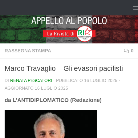
Salta al contenuto
RASSEGNA STAMPA
0
Marco Travaglio – Gli evasori pacifisti
DI
RENATA PESCATORI
· PUBBLICATO
16 LUGLIO 2025
·
AGGIORNATO
16 LUGLIO 2025
da L’ANTIDIPLOMATICO (Redazione)