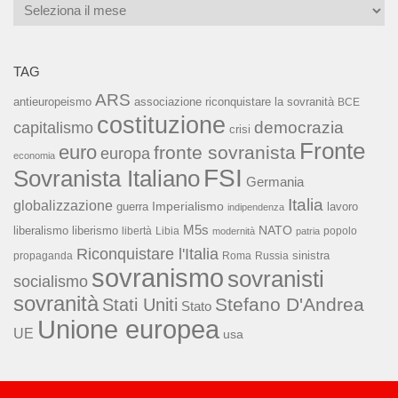
Archivi
TAG
ARS
associazione riconquistare la sovranità
antieuropeismo
BCE
costituzione
capitalismo
democrazia
crisi
Fronte
euro
fronte sovranista
europa
economia
FSI
Sovranista Italiano
Germania
Italia
globalizzazione
Imperialismo
lavoro
guerra
indipendenza
M5s
NATO
liberalismo
liberismo
libertà
Libia
popolo
modernità
patria
Riconquistare l'Italia
sinistra
propaganda
Roma
Russia
sovranismo
sovranisti
socialismo
sovranità
Stefano D'Andrea
Stati Uniti
Stato
Unione europea
UE
usa