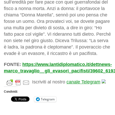
sull’eredità per fare pace con quei guerrafondai del
fisco a nonna morta. Anzi a donna: il portavoce la
chiama “Donna Marella”, sennò poi uno pensa che
fosse un uomo. Ora provateci voi, se dovete pagare
una multa per divieto di sosta, a dire in giro: “Ho
fatto pace col vigile”. Vi rideranno tutti dietro. Perché
non siete nel giro giusto. Diceva Trilussa: “La serva
è ladra, la padrona è cleptomane”. Il poveraccio che
evade è un evasore, il riccastro è un pacifista.
FONTE:
https://www.lantidiplomatico.it/dettnews-
marco_travaglio__gli_evasori_pacifisti/39602_619
Iscriviti al nostro
canale Telegram
Condividi:
Telegram