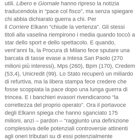
utili.
Libero
e
Giornale
hanno ripreso la notizia
traducendola in “pace col fisco”, ma senza spiegare
chi abbia dichiarato guerra a chi. Per
il
Corriere
Elkann “chiude la vertenza”. Gli stessi
titoli alla vaselina riempirono i media quando toccò a
star dello sport e dello spettacolo. E quando,
vent’anni fa, la Procura di Milano fece sputare una
barcata di tasse evase a Intesa San Paolo (270
milioni più interessi), Mps (260), Bpm (170), Credem
(53,4), Unicredit (99). Lo Stato recuperò un miliardo
di refurtiva, ma la libera stampa fece credere che
fosse scoppiata la pace dopo una lunga guerra di
trincea. E i banchieri evasori rivendicarono “la
correttezza del proprio operato”. Ora il portavoce
degli Elkann spiega che hanno sganciato 175
milioni, anzi – pardon – “raggiunto una definizione
complessiva delle potenziali controversie attinenti
agli oneri tributari su di essi potenzialmente