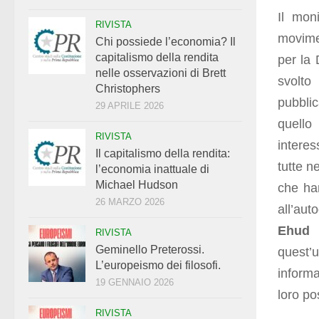
Il mon
RIVISTA
movimen
Chi possiede l’economia? Il
capitalismo della rendita
per la 
nelle osservazioni di Brett
svolto
Christophers
pubblic
29 APRILE 2026
quello
RIVISTA
interes
Il capitalismo della rendita:
tutte n
l’economia inattuale di
Michael Hudson
che han
26 MARZO 2026
all’aut
Ehud 
RIVISTA
Geminello Preterossi.
quest
L’europeismo dei filosofi.
informa
19 GENNAIO 2026
loro po
RIVISTA