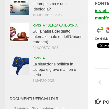
FONTE
L’europeismo è una
ideologia?
israeli
15 DICEMBRE 2025
manife
RIVISTA
/
SENZA CATEGORIA
Sulla natura del diritto
internazionale (e dell’Unione
Condividi:
europea)
21 AGOSTO 2025
RIVISTA
La situazione politica in
Europa è grave ma non è
seria
6 MARZO 2025
DOCUMENTI UFFICIALI DI RI
PO
Statuto di Riconquistare l’Italia