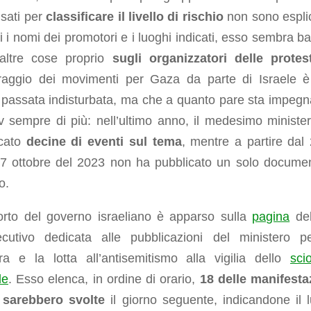
 usati per
classificare il livello di rischio
non sono esplici
i i nomi dei promotori e i luoghi indicati, esso sembra ba
 altre cose proprio
sugli organizzatori delle protes
raggio dei movimenti per Gaza da parte di Israele 
a passata indisturbata, ma che a quanto pare sta impeg
v sempre di più: nell’ultimo anno, il medesimo ministe
icato
decine di eventi sul tema
, mentre a partire dal
l 7 ottobre del 2023 non ha pubblicato un solo docume
o.
porto del governo israeliano è apparso sulla
pagina
del
secutivo dedicata alle pubblicazioni del ministero p
ra e la lotta all’antisemitismo alla vigilia dello
sci
le
. Esso elenca, in ordine di orario,
18 delle manifesta
 sarebbero svolte
il giorno seguente, indicandone il 