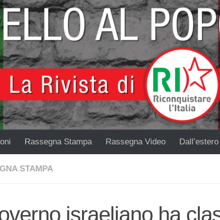
oni
Rassegna Stampa
Rassegna Video
Dall’estero
GNA STAMPA
governo israeliano ha clas