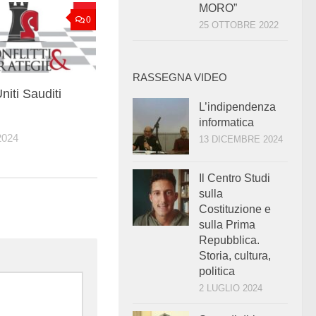
MORO”
0
25 OTTOBRE 2022
RASSEGNA VIDEO
Uniti Sauditi
L’indipendenza
informatica
2024
13 DICEMBRE 2024
Il Centro Studi
sulla
Costituzione e
sulla Prima
Repubblica.
Storia, cultura,
politica
2 LUGLIO 2024