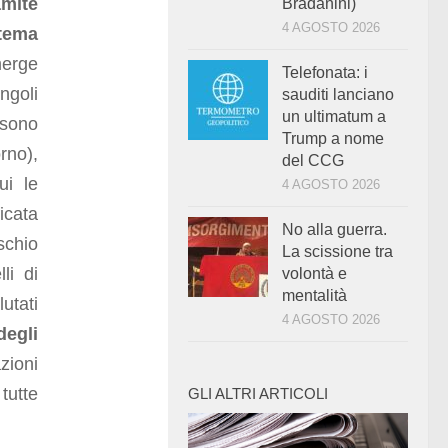
amite
Bradanini)
4 AGOSTO 2026
tema
merge
Telefonata: i
ngoli
sauditi lanciano
un ultimatum a
 sono
Trump a nome
rno),
del CCG
ui le
4 AGOSTO 2026
icata
No alla guerra.
schio
La scissione tra
li di
volontà e
mentalità
utati
4 AGOSTO 2026
degli
ioni
tutte
GLI ALTRI ARTICOLI