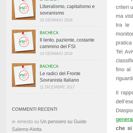
Liberalismo, capitalismo e
criteri
sovranismo
ma vist
18 GENNAIO 2018
tra le
BACHECA
monito
Il lento, paziente, costante
pratic
cammino del FSI
Tel Avi
14 GENNAIO 2018
classif
BACHECA
fino a
Le radici del Fronte
riguard
Sovranista Italiano
11 DICEMBRE 2017
Il rap
dell’e
COMMENTI RECENTI
Diaspo
genera
ernesto
su
Un pensiero su Guido
che si
Salerno Aletta