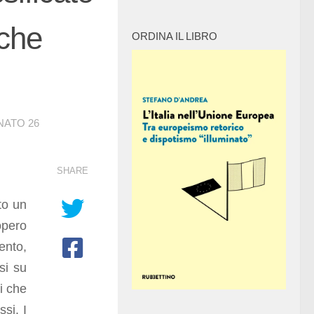
 che
ORDINA IL LIBRO
RNATO
26
SHARE
to un
opero
ento,
si su
i che
si. I