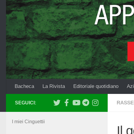
Salta al contenuto
Bacheca
La Rivista
Editoriale quotidiano
Azi
RASSE
SEGUICI:
I miei Cinguettii
Il 