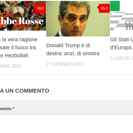
0
0
 la vera ragione
Gli Stati 
Donald Trump è di
sate il fuoco tra
d’Europa
destra; anzi, di sinistra
 e Hezbollah
3 LUGLIO 
27 GENNAIO 2017
MBRE 2024
IA UN COMMENTO
mento
*