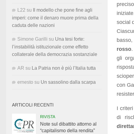
precis
L22
su
Il modello che pone fine agli
iniziat
imperi: come il denaro muore prima della
social 
caduta delle nazioni
Ciascun
Simone Garilli
su
Una tesi forte:
basso, 
l’instabilità istituzionale come effetto
rosso
.
collaterale della democrazia sostanziale
gli or
rispost
AR
su
La Patria non è più l’Italia tutta
scioper
ernesto
su
Un sassolino dalla scarpa
con Gaz
resiste
ARTICOLI RECENTI
I criter
di ris
RIVISTA
Note sul dibattito attorno al
dirett
“capitalismo della rendita”