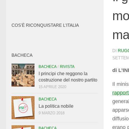
mov
COS'È RICONQUISTARE L'ITALIA
ma
DI
RUG
BACHECA
SETTEM
BACHECA
/
RIVISTA
di L’I
I principi che reggono la
costruzione del nostro partito
Il mini
15 APRILE 2020
rappor
BACHECA
genera
La politica nobile
apparso
9 MARZO 2018
diffusi
erano p
BACHECA