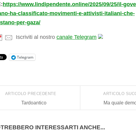
:
https://www.lindipendente.online/2025/09/25/il-gov
ano-ha-classificato-movimenti-e-attivisti-italiani-che-
stano-per-gaza/
Iscriviti al nostro
canale Telegram
Telegram
ARTICOLO PRECEDENTE
ARTICOLO SUC
Tardoantico
Ma quale demo
TREBBERO INTERESSARTI ANCHE...