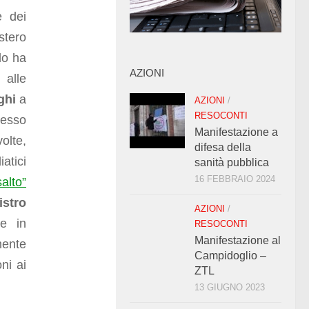
e dei
istero
do ha
AZIONI
 alle
ghi
a
AZIONI
/
RESOCONTI
pesso
Manifestazione a
olte,
difesa della
iatici
sanità pubblica
16 FEBBRAIO 2024
alto”
istro
AZIONI
/
e in
RESOCONTI
Manifestazione al
ente
Campidoglio –
ni ai
ZTL
13 GIUGNO 2023