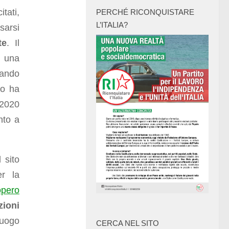
tati,
PERCHÉ RICONQUISTARE
L’ITALIA?
sarsi
te
. Il
è una
nando
ro ha
 2020
nto a
 sito
er la
opero
zioni
luogo
CERCA NEL SITO