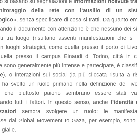
o si basano su segnalazioni e
informazioni ricevute tr
nitoraggio della rete con l’ausilio di un sis
ogico
», senza specificare di cosa si tratti. Da quanto e
ando il documento con attenzione è che nessuno dei si
ti tra luogo (risultano assenti manifestazioni che si
in luoghi strategici, come quella presso il porto di Livo
(quella presso il campus Einaudi di Torino, città in c
e sono generalmente più intense e partecipate, è classif
e), o interazioni sui social (la più cliccata risulta a ri
ha svolto un ruolo primario nella definizione dei livel
o, che piuttosto paiono sembrano essere stati val
ando tutti i fattori. In questo senso, anche
l’identità 
zzatori
sembra svolgere un ruolo: le manifestaz
se dal Global Movement to Gaza, per esempio, sono 
 gialle.