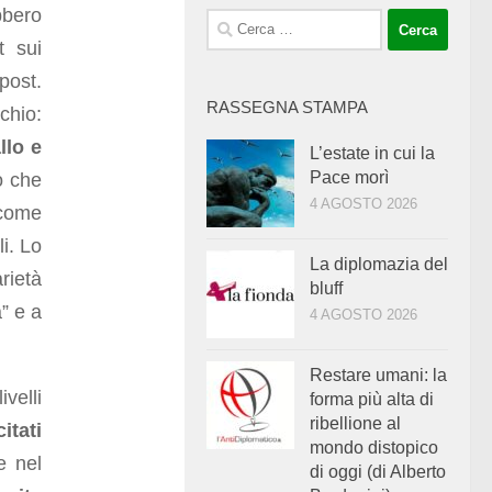
bbero
Ricerca
t sui
per:
 post.
RASSEGNA STAMPA
schio:
llo e
L’estate in cui la
Pace morì
o che
4 AGOSTO 2026
 come
li. Lo
La diplomazia del
rietà
bluff
” e a
4 AGOSTO 2026
Restare umani: la
ivelli
forma più alta di
ribellione al
itati
mondo distopico
e nel
di oggi (di Alberto