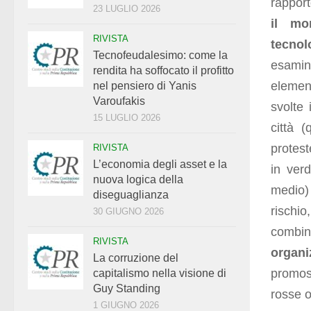
rapport
23 LUGLIO 2026
il mo
RIVISTA
tecnol
Tecnofeudalesimo: come la
esamin
rendita ha soffocato il profitto
elemen
nel pensiero di Yanis
Varoufakis
svolte 
15 LUGLIO 2026
città 
protest
RIVISTA
L’economia degli asset e la
in verd
nuova logica della
medio) 
diseguaglianza
rischi
30 GIUGNO 2026
combin
RIVISTA
organi
La corruzione del
promos
capitalismo nella visione di
Guy Standing
rosse o
1 GIUGNO 2026