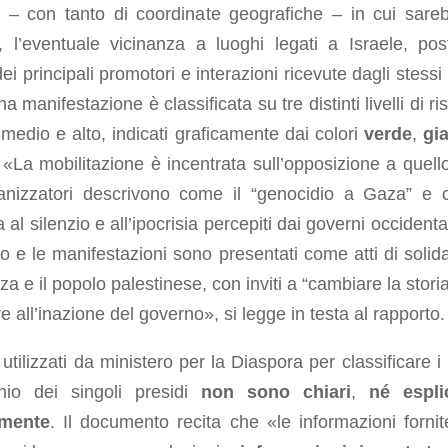
o – con tanto di coordinate geografiche – in cui sare
e, l’eventuale vicinanza a luoghi legati a Israele, pos
dei principali promotori e interazioni ricevute dagli stessi
a manifestazione è classificata su tre distinti livelli di ri
medio e alto, indicati graficamente dai colori
verde
,
gia
 «La mobilitazione è incentrata sull’opposizione a quell
ganizzatori descrivono come il “genocidio a Gaza” e
a al silenzio e all’ipocrisia percepiti dai governi occidenta
o e le manifestazioni sono presentati come atti di solida
a e il popolo palestinese, con inviti a “cambiare la storia
re all’inazione del governo», si legge in testa al rapporto.
i utilizzati da ministero per la Diaspora per classificare i l
chio dei singoli presidi
non sono chiari
,
né esplic
amente
. Il documento recita che «le informazioni fornit