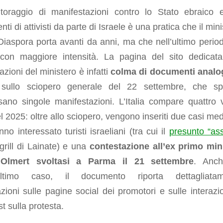
itoraggio di manifestazioni contro lo Stato ebraico 
ti di attivisti da parte di Israele è una pratica che il min
Diaspora porta avanti da anni, ma che nell’ultimo perio
 con maggiore intensità. La pagina del sito dedicata
azioni del ministero è infatti
colma di documenti analo
 sullo sciopero generale del 22 settembre, che s
sano singole manifestazioni. L’Italia compare quattro v
el 2025: oltre allo sciopero, vengono inseriti due casi med
no interessato turisti israeliani (tra cui il
presunto “ass
ogrill di Lainate) e una
contestazione all’ex primo min
Olmert svoltasi a Parma il 21 settembre
. Anch
’ultimo caso, il documento riporta dettagliatam
zioni sulle pagine social dei promotori e sulle interazio
st sulla protesta.