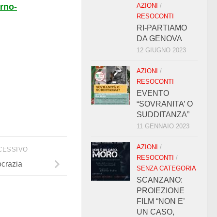
erno-
AZIONI
/
RESOCONTI
RI-PARTIAMO
DA GENOVA
12 GIUGNO 2023
AZIONI
/
RESOCONTI
EVENTO
“SOVRANITA’ O
SUDDITANZA”
11 GENNAIO 2023
AZIONI
/
CESSIVO
RESOCONTI
/
crazia
SENZA CATEGORIA
SCANZANO:
PROIEZIONE
FILM “NON E’
UN CASO,