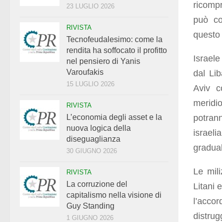
ricompr
23 LUGLIO 2026
può co
RIVISTA
questo 
Tecnofeudalesimo: come la
rendita ha soffocato il profitto
Israele
nel pensiero di Yanis
Varoufakis
dal Li
15 LUGLIO 2026
Aviv c
meridi
RIVISTA
potran
L’economia degli asset e la
nuova logica della
israeli
diseguaglianza
gradua
30 GIUGNO 2026
Le mili
RIVISTA
La corruzione del
Litani 
capitalismo nella visione di
l’acco
Guy Standing
distrug
1 GIUGNO 2026