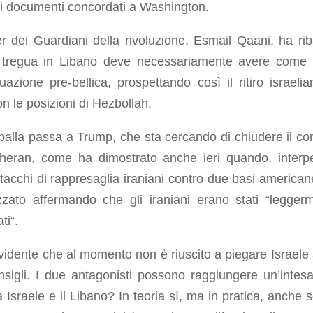
ei documenti concordati a Washington.
er dei Guardiani della rivoluzione, Esmail Qaani, ha rib
 tregua in Libano deve necessariamente avere come 
uazione pre-bellica, prospettando così il ritiro israelia
on le posizioni di Hezbollah.
palla passa a Trump, che sta cercando di chiudere il conf
heran, come ha dimostrato anche ieri quando, interpe
ttacchi di rappresaglia iraniani contro due basi american
zzato affermando che gli iraniani erano stati “legger
ti“.
idente che al momento non è riuscito a piegare Israele 
nsigli. I due antagonisti possono raggiungere un’intes
 Israele e il Libano? In teoria sì, ma in pratica, anche s