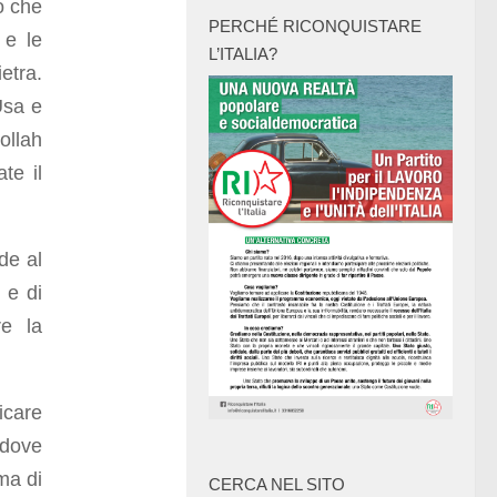
o che
PERCHÉ RICONQUISTARE
 e le
L’ITALIA?
etra.
Usa e
ollah
te il
de al
n e di
re la
icare
 dove
ma di
CERCA NEL SITO