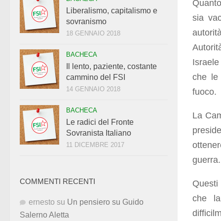
Quanto 
Liberalismo, capitalismo e
sia va
sovranismo
autorit
18 GENNAIO 2018
Autori
BACHECA
Israel
Il lento, paziente, costante
che le
cammino del FSI
14 GENNAIO 2018
fuoco.
BACHECA
La Came
Le radici del Fronte
preside
Sovranista Italiano
ottene
11 DICEMBRE 2017
guerra.
COMMENTI RECENTI
Questi 
che la
ernesto
su
Un pensiero su Guido
diffici
Salerno Aletta