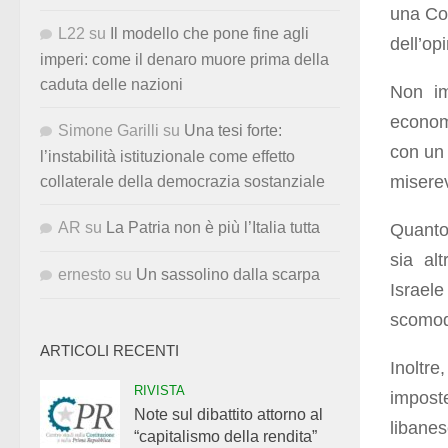
una Con
L22
su
Il modello che pone fine agli
dell’op
imperi: come il denaro muore prima della
caduta delle nazioni
Non im
economi
Simone Garilli
su
Una tesi forte:
con un
l’instabilità istituzionale come effetto
misere
collaterale della democrazia sostanziale
AR
su
La Patria non è più l’Italia tutta
Quanto 
sia al
ernesto
su
Un sassolino dalla scarpa
Israel
scomodo
ARTICOLI RECENTI
Inoltre
RIVISTA
impost
Note sul dibattito attorno al
libane
“capitalismo della rendita”