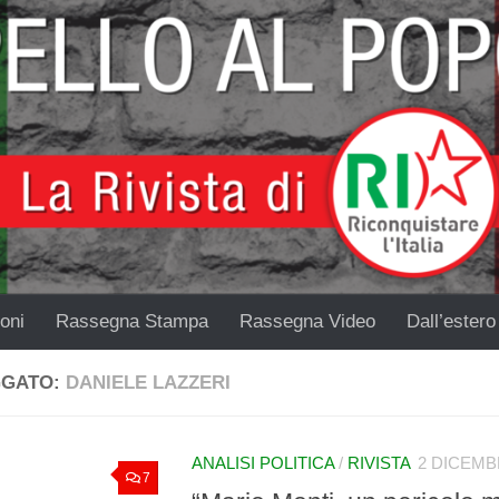
oni
Rassegna Stampa
Rassegna Video
Dall’estero
GGATO:
DANIELE LAZZERI
ANALISI POLITICA
/
RIVISTA
2 DICEMB
7