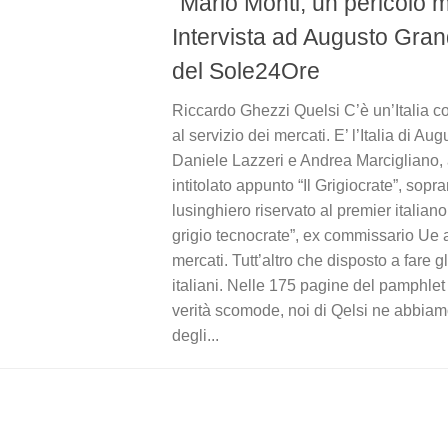
“Mario Monti, un pericolo m
Intervista ad Augusto Grand
del Sole24Ore
Riccardo Ghezzi Quelsi C’è un’Italia con
al servizio dei mercati. E’ l’Italia di Au
Daniele Lazzeri e Andrea Marcigliano, a
intitolato appunto “Il Grigiocrate”, so
lusinghiero riservato al premier italian
grigio tecnocrate”, ex commissario Ue a
mercati. Tutt’altro che disposto a fare gl
italiani. Nelle 175 pagine del pamphlet
verità scomode, noi di Qelsi ne abbiam
degli...