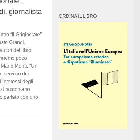
ortale”.
i, giornalista
ORDINA IL LIBRO
tro “Il Grigiocrate”
gusto Grandi,
utori del libro
prannome poco
o Mario Monti. “Un
l servizio dei
i interessi degli
 si raccontano
o parlato con uno