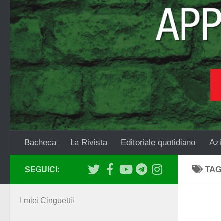
Salta al contenuto
Bacheca
La Rivista
Editoriale quotidiano
Azi
TA
SEGUICI:
I miei Cinguettii