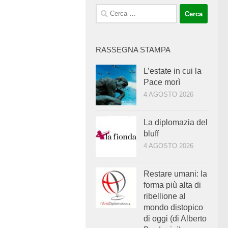
Ricerca
per:
RASSEGNA STAMPA
L’estate in cui la
Pace morì
4 AGOSTO 2026
La diplomazia del
bluff
4 AGOSTO 2026
Restare umani: la
forma più alta di
ribellione al
mondo distopico
di oggi (di Alberto