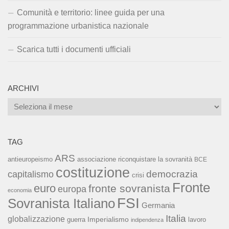
Comunità e territorio: linee guida per una
programmazione urbanistica nazionale
Scarica tutti i documenti ufficiali
ARCHIVI
Archivi
TAG
ARS
associazione riconquistare la sovranità
antieuropeismo
BCE
costituzione
capitalismo
democrazia
crisi
Fronte
euro
fronte sovranista
europa
economia
FSI
Sovranista Italiano
Germania
Italia
globalizzazione
Imperialismo
lavoro
guerra
indipendenza