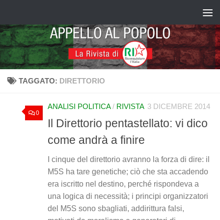
Salta al contenuto
TAGGATO:
DIRETTORIO
ANALISI POLITICA
/
RIVISTA
3 DICEMBRE 2014
0
Il Direttorio pentastellato: vi dico
come andrà a finire
I cinque del direttorio avranno la forza di dire: il
M5S ha tare genetiche; ciò che sta accadendo
era iscritto nel destino, perché rispondeva a
una logica di necessità; i principi organizzatori
del M5S sono sbagliati, addirittura falsi,