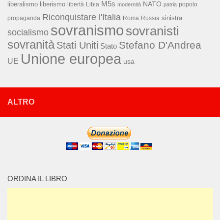
M5s
NATO
liberalismo
liberismo
libertà
Libia
popolo
modernità
patria
Riconquistare l'Italia
sinistra
propaganda
Roma
Russia
sovranismo
sovranisti
socialismo
sovranità
Stefano D'Andrea
Stati Uniti
Stato
Unione europea
UE
usa
ALTRO
ORDINA IL LIBRO