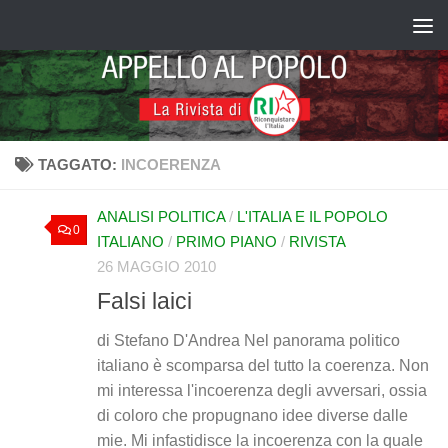
Salta al contenuto
TAGGATO:
INCOERENZA
ANALISI POLITICA
/
L'ITALIA E IL POPOLO
0
ITALIANO
/
PRIMO PIANO
/
RIVISTA
26 MAGGIO 2010
Falsi laici
di Stefano D'Andrea Nel panorama politico
italiano è scomparsa del tutto la coerenza. Non
mi interessa l'incoerenza degli avversari, ossia
di coloro che propugnano idee diverse dalle
mie. Mi infastidisce la incoerenza con la quale