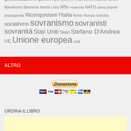
M5s
NATO
liberalismo
liberismo
libertà
Libia
popolo
modernità
patria
Riconquistare l'Italia
sinistra
propaganda
Roma
Russia
sovranismo
sovranisti
socialismo
sovranità
Stefano D'Andrea
Stati Uniti
Stato
Unione europea
UE
usa
ALTRO
ORDINA IL LIBRO