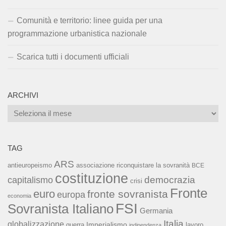
Comunità e territorio: linee guida per una
programmazione urbanistica nazionale
Scarica tutti i documenti ufficiali
ARCHIVI
Archivi
TAG
ARS
associazione riconquistare la sovranità
antieuropeismo
BCE
costituzione
capitalismo
democrazia
crisi
Fronte
euro
fronte sovranista
europa
economia
FSI
Sovranista Italiano
Germania
Italia
globalizzazione
Imperialismo
lavoro
guerra
indipendenza