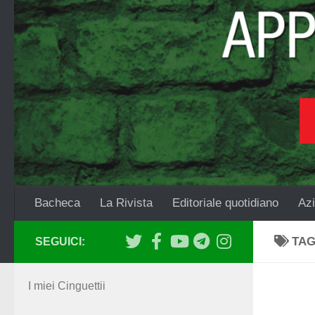
Salta al contenuto
Bacheca
La Rivista
Editoriale quotidiano
Azi
TA
SEGUICI:
I miei Cinguettii