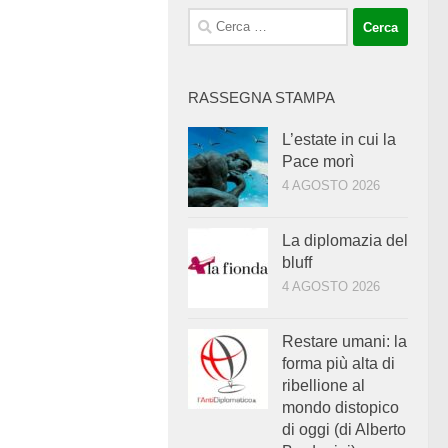
Ricerca
per:
RASSEGNA STAMPA
L’estate in cui la
Pace morì
4 AGOSTO 2026
La diplomazia del
bluff
4 AGOSTO 2026
Restare umani: la
forma più alta di
ribellione al
mondo distopico
di oggi (di Alberto