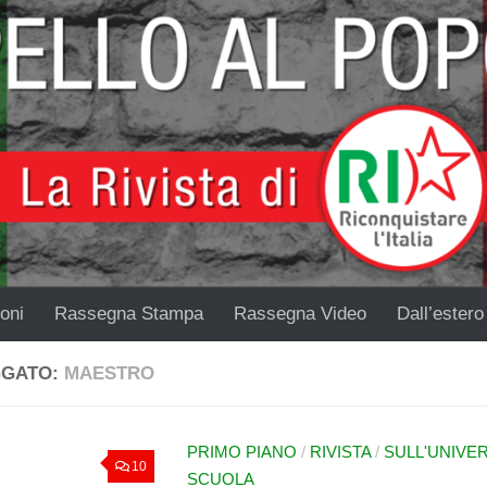
oni
Rassegna Stampa
Rassegna Video
Dall’estero
GGATO:
MAESTRO
PRIMO PIANO
/
RIVISTA
/
SULL'UNIVE
10
SCUOLA