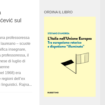
a
ORDINA IL LIBRO
ćević sul
 una professoressa
i laureano – scuote
nifica insegnare,
 professoressa, il
ese di luglio di
quenne
nel 1968) era
 regioni dell’ex
linguistici. Rajna...